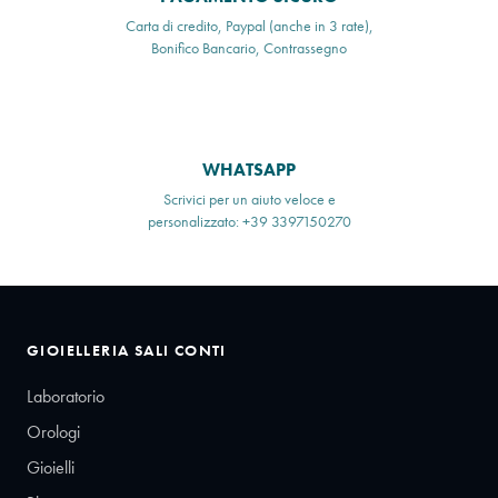
Carta di credito, Paypal (anche in 3 rate),
Bonifico Bancario, Contrassegno
WHATSAPP
Scrivici per un aiuto veloce e
personalizzato: +39 3397150270
GIOIELLERIA SALI CONTI
Laboratorio
Orologi
Gioielli