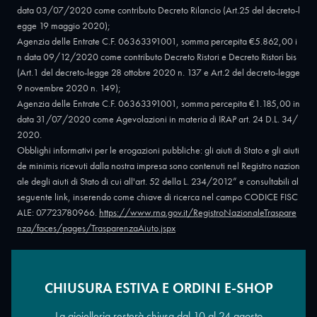
data 03/07/2020 come contributo Decreto Rilancio (Art.25 del decreto-l
egge 19 maggio 2020);
Agenzia delle Entrate C.F. 06363391001, somma percepita €5.862,00 i
n data 09/12/2020 come contributo Decreto Ristori e Decreto Ristori bis
(Art.1 del decreto-legge 28 ottobre 2020 n. 137 e Art.2 del decreto-legge
9 novembre 2020 n. 149);
Agenzia delle Entrate C.F. 06363391001, somma percepita €1.185,00 in
data 31/07/2020 come Agevolazioni in materia di IRAP art. 24 D.L. 34/
2020.
Obblighi informativi per le erogazioni pubbliche: gli aiuti di Stato e gli aiuti
de minimis ricevuti dalla nostra impresa sono contenuti nel Registro nazion
ale degli aiuti di Stato di cui all'art. 52 della L. 234/2012” e consultabili al
seguente link, inserendo come chiave di ricerca nel campo CODICE FISC
ALE: 07723780966.
https://www.rna.gov.it/RegistroNazionaleTraspare
nza/faces/pages/TrasparenzaAiuto.jspx
CHIUSURA ESTIVA E ORDINI E-SHOP
Copyright © 2026 - Oreficeria Enrico Sali Conti e C. snc - Partita IVA
IT07723780966
|
Griso Design
La gioielleria resterà chiusa dal 10 al 24 agosto