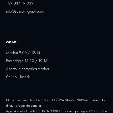
+39 0371 91039
info@salicontigioielli.com
ORARI
Mattino 9.00 / 12.15
Pomeriggio 15.30 / 19.15
Aperto la domenica mattina
Chiuso il lunedì
Oreficeria Enrico Sali Conti S.n.c. CF/PIVA IT07723780966 ha usufruito
di aiuti erogati da parte di:
Agenzia delle Entrate C.F. 06363391001, somma percepita €2.931,00 in