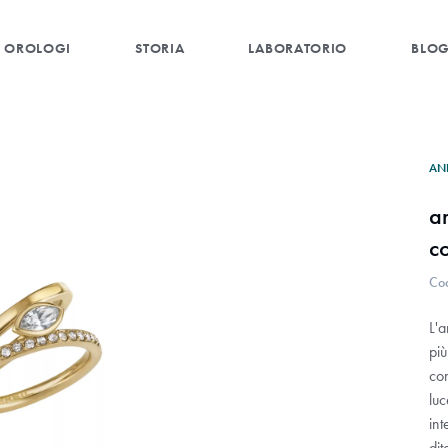
OROLOGI
STORIA
LABORATORIO
BLO
AN
a
c
Co
L'a
più
con
luc
int
dit