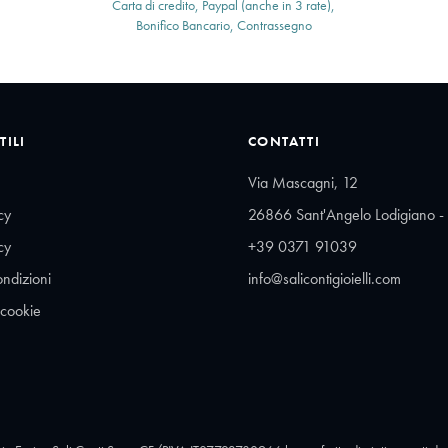
Carta di credito, Paypal (anche in 3 rate),
Bonifico Bancario, Contrassegno
TILI
CONTATTI
Via Mascagni, 12
cy
26866 Sant'Angelo Lodigiano - 
cy
+39 0371 91039
ondizioni
info@salicontigioielli.com
 cookie