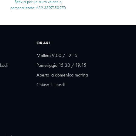
Scrivici per un aiuto veloce e
personalizzato: +39 3397150270
ORARI
Mattino 9.00 / 12.15
Lodi
Pomeriggio 15.30 / 19.15
Aperto la domenica mattina
Chiuso il lunedì