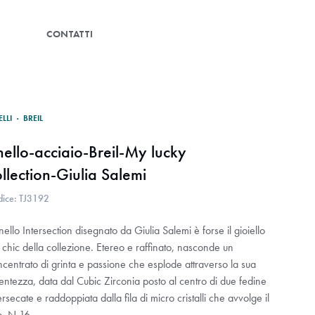
G
CONTATTI
ELLI
·
BREIL
nello-acciaio-Breil-My lucky
ollection-Giulia Salemi
dice: TJ3192
nello Intersection disegnato da Giulia Salemi è forse il gioiello
 chic della collezione. Etereo e raffinato, nasconde un
centrato di grinta e passione che esplode attraverso la sua
entezza, data dal Cubic Zirconia posto al centro di due fedine
ersecate e raddoppiata dalla fila di micro cristalli che avvolge il
o. N.16