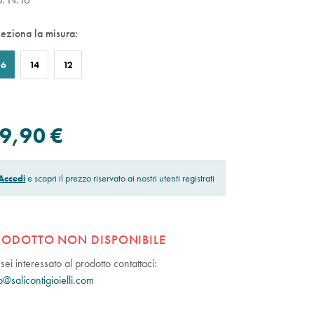
leziona la misura:
16
14
12
9,90 €
Accedi
e scopri il prezzo riservato ai nostri utenti registrati
RODOTTO NON DISPONIBILE
sei interessato al prodotto contattaci:
o@salicontigioielli.com