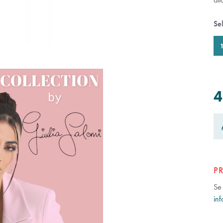
Se
4
P
Se 
inf