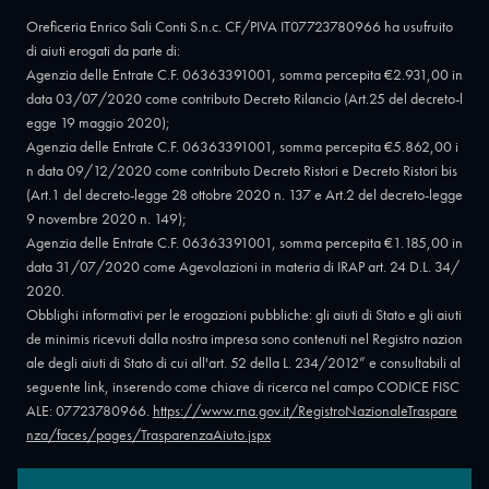
Oreficeria Enrico Sali Conti S.n.c. CF/PIVA IT07723780966 ha usufruito
di aiuti erogati da parte di:
Agenzia delle Entrate C.F. 06363391001, somma percepita €2.931,00 in
data 03/07/2020 come contributo Decreto Rilancio (Art.25 del decreto-l
egge 19 maggio 2020);
Agenzia delle Entrate C.F. 06363391001, somma percepita €5.862,00 i
n data 09/12/2020 come contributo Decreto Ristori e Decreto Ristori bis
(Art.1 del decreto-legge 28 ottobre 2020 n. 137 e Art.2 del decreto-legge
9 novembre 2020 n. 149);
Agenzia delle Entrate C.F. 06363391001, somma percepita €1.185,00 in
data 31/07/2020 come Agevolazioni in materia di IRAP art. 24 D.L. 34/
2020.
Obblighi informativi per le erogazioni pubbliche: gli aiuti di Stato e gli aiuti
de minimis ricevuti dalla nostra impresa sono contenuti nel Registro nazion
ale degli aiuti di Stato di cui all'art. 52 della L. 234/2012” e consultabili al
seguente link, inserendo come chiave di ricerca nel campo CODICE FISC
ALE: 07723780966.
https://www.rna.gov.it/RegistroNazionaleTraspare
nza/faces/pages/TrasparenzaAiuto.jspx