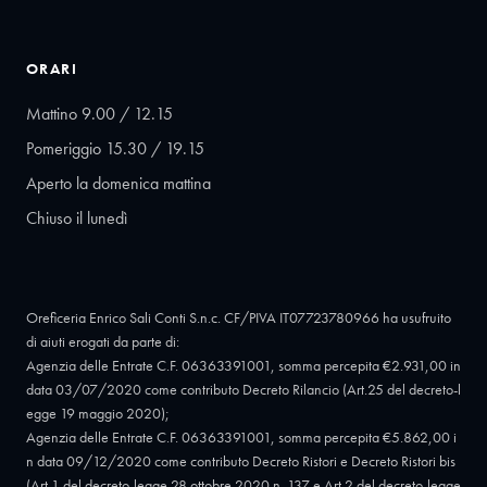
ORARI
Mattino 9.00 / 12.15
Pomeriggio 15.30 / 19.15
Aperto la domenica mattina
Chiuso il lunedì
Oreficeria Enrico Sali Conti S.n.c. CF/PIVA IT07723780966 ha usufruito
di aiuti erogati da parte di:
Agenzia delle Entrate C.F. 06363391001, somma percepita €2.931,00 in
data 03/07/2020 come contributo Decreto Rilancio (Art.25 del decreto-l
egge 19 maggio 2020);
Agenzia delle Entrate C.F. 06363391001, somma percepita €5.862,00 i
n data 09/12/2020 come contributo Decreto Ristori e Decreto Ristori bis
(Art.1 del decreto-legge 28 ottobre 2020 n. 137 e Art.2 del decreto-legge