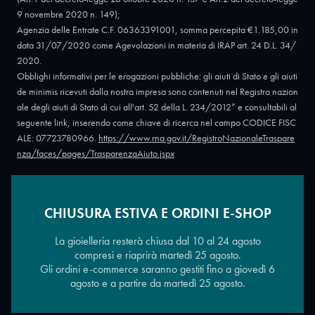
9 novembre 2020 n. 149);
Agenzia delle Entrate C.F. 06363391001, somma percepita €1.185,00 in
data 31/07/2020 come Agevolazioni in materia di IRAP art. 24 D.L. 34/
2020.
Obblighi informativi per le erogazioni pubbliche: gli aiuti di Stato e gli aiuti
de minimis ricevuti dalla nostra impresa sono contenuti nel Registro nazion
ale degli aiuti di Stato di cui all'art. 52 della L. 234/2012” e consultabili al
seguente link, inserendo come chiave di ricerca nel campo CODICE FISC
ALE: 07723780966.
https://www.rna.gov.it/RegistroNazionaleTraspare
nza/faces/pages/TrasparenzaAiuto.jspx
CHIUSURA ESTIVA E ORDINI E-SHOP
Copyright © 2026 - Oreficeria Enrico Sali Conti e C. snc - Partita IVA
IT07723780966
|
Griso Design
La gioielleria resterà chiusa dal 10 al 24 agosto
compresi e riaprirà martedì 25 agosto.
Gli ordini e-commerce saranno gestiti fino a giovedì 6
agosto e a partire da martedì 25 agosto.