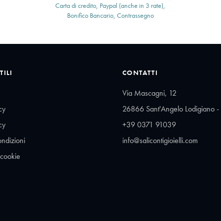
Carta di credito, Paypal (anche in 3 rate),
Bonifico Bancario, Contrassegno
TILI
CONTATTI
Via Mascagni, 12
cy
26866 Sant'Angelo Lodigiano - 
cy
+39 0371 91039
ondizioni
info@salicontigioielli.com
 cookie