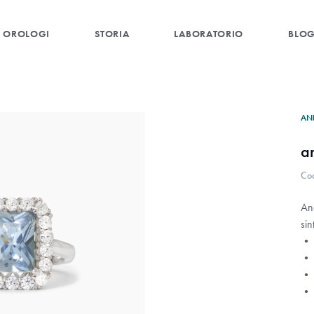
OROLOGI
STORIA
LABORATORIO
BLO
AN
a
Co
An
sin
• 
• 
• M
• 