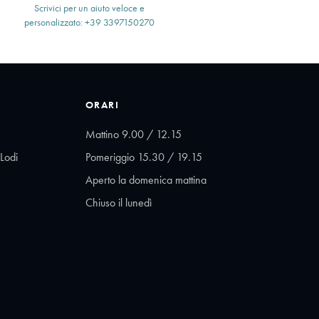
Scrivici per un aiuto veloce e
personalizzato: +39 3397150270
ORARI
Mattino 9.00 / 12.15
Lodi
Pomeriggio 15.30 / 19.15
Aperto la domenica mattina
Chiuso il lunedì