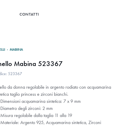
G
CONTATTI
ELLI
·
MABINA
nello Mabina 523367
dice: 523367
ello da donna regolabile in argento rodiato con acquamarina
tetica taglio princess e zirconi bianchi.
Dimensioni acquamarina sintetica: 7 x 9 mm
Diametro degli zirconi: 2 mm
isura regolabile dalla taglia 11 alla 19
Materiale: Argento 925, Acquamarina sintetica, Zirconi