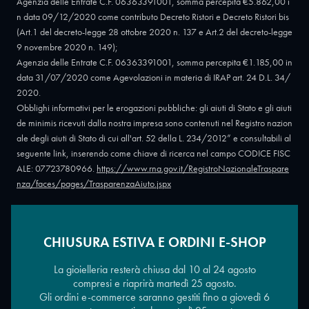
Agenzia delle Entrate C.F. 06363391001, somma percepita €5.862,00 i
n data 09/12/2020 come contributo Decreto Ristori e Decreto Ristori bis
(Art.1 del decreto-legge 28 ottobre 2020 n. 137 e Art.2 del decreto-legge
9 novembre 2020 n. 149);
Agenzia delle Entrate C.F. 06363391001, somma percepita €1.185,00 in
data 31/07/2020 come Agevolazioni in materia di IRAP art. 24 D.L. 34/
2020.
Obblighi informativi per le erogazioni pubbliche: gli aiuti di Stato e gli aiuti
de minimis ricevuti dalla nostra impresa sono contenuti nel Registro nazion
ale degli aiuti di Stato di cui all'art. 52 della L. 234/2012” e consultabili al
seguente link, inserendo come chiave di ricerca nel campo CODICE FISC
ALE: 07723780966.
https://www.rna.gov.it/RegistroNazionaleTraspare
nza/faces/pages/TrasparenzaAiuto.jspx
CHIUSURA ESTIVA E ORDINI E-SHOP
Copyright © 2026 - Oreficeria Enrico Sali Conti e C. snc - Partita IVA
IT07723780966
|
Griso Design
La gioielleria resterà chiusa dal 10 al 24 agosto
compresi e riaprirà martedì 25 agosto.
Gli ordini e-commerce saranno gestiti fino a giovedì 6