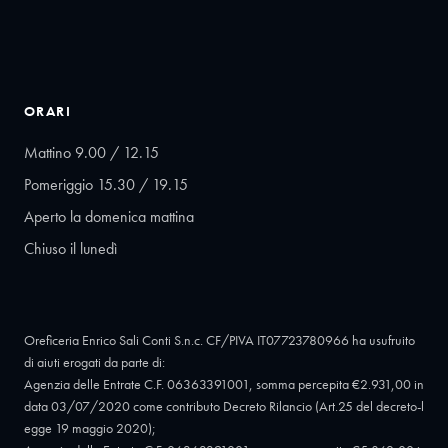
ORARI
Mattino 9.00 / 12.15
Pomeriggio 15.30 / 19.15
Aperto la domenica mattina
Chiuso il lunedì
Oreficeria Enrico Sali Conti S.n.c. CF/PIVA IT07723780966 ha usufruito
di aiuti erogati da parte di:
Agenzia delle Entrate C.F. 06363391001, somma percepita €2.931,00 in
data 03/07/2020 come contributo Decreto Rilancio (Art.25 del decreto-l
egge 19 maggio 2020);