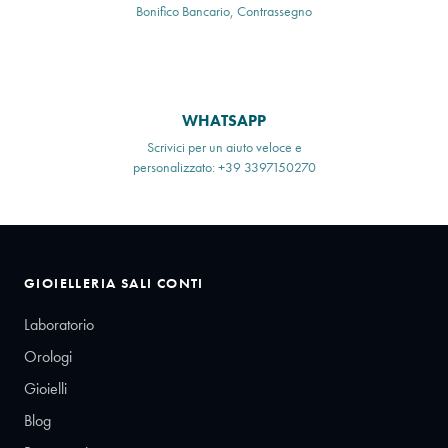
Bonifico Bancario, Contrassegno
WHATSAPP
Scrivici per un aiuto veloce e
personalizzato: +39 3397150270
GIOIELLERIA SALI CONTI
Laboratorio
Orologi
Gioielli
Blog