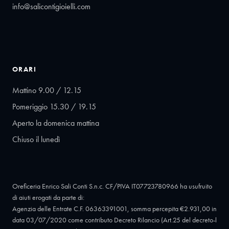
info@salicontigioielli.com
ORARI
Mattino 9.00 / 12.15
Pomeriggio 15.30 / 19.15
Aperto la domenica mattina
Chiuso il lunedì
Oreficeria Enrico Sali Conti S.n.c. CF/PIVA IT07723780966 ha usufruito
di aiuti erogati da parte di:
Agenzia delle Entrate C.F. 06363391001, somma percepita €2.931,00 in
data 03/07/2020 come contributo Decreto Rilancio (Art.25 del decreto-l