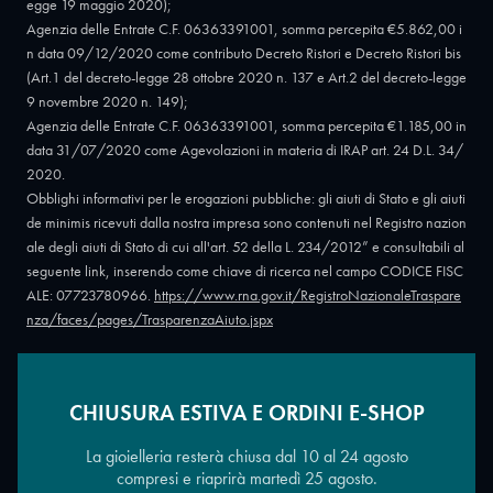
egge 19 maggio 2020);
Agenzia delle Entrate C.F. 06363391001, somma percepita €5.862,00 i
n data 09/12/2020 come contributo Decreto Ristori e Decreto Ristori bis
(Art.1 del decreto-legge 28 ottobre 2020 n. 137 e Art.2 del decreto-legge
9 novembre 2020 n. 149);
Agenzia delle Entrate C.F. 06363391001, somma percepita €1.185,00 in
data 31/07/2020 come Agevolazioni in materia di IRAP art. 24 D.L. 34/
2020.
Obblighi informativi per le erogazioni pubbliche: gli aiuti di Stato e gli aiuti
de minimis ricevuti dalla nostra impresa sono contenuti nel Registro nazion
ale degli aiuti di Stato di cui all'art. 52 della L. 234/2012” e consultabili al
seguente link, inserendo come chiave di ricerca nel campo CODICE FISC
ALE: 07723780966.
https://www.rna.gov.it/RegistroNazionaleTraspare
nza/faces/pages/TrasparenzaAiuto.jspx
CHIUSURA ESTIVA E ORDINI E-SHOP
Copyright © 2026 - Oreficeria Enrico Sali Conti e C. snc - Partita IVA
IT07723780966
|
Griso Design
La gioielleria resterà chiusa dal 10 al 24 agosto
compresi e riaprirà martedì 25 agosto.