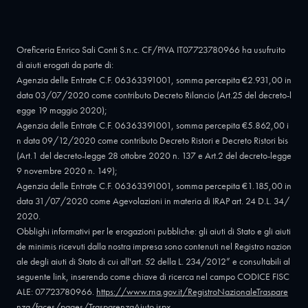
Oreficeria Enrico Sali Conti S.n.c. CF/PIVA IT07723780966 ha usufruito
di aiuti erogati da parte di:
Agenzia delle Entrate C.F. 06363391001, somma percepita €2.931,00 in
data 03/07/2020 come contributo Decreto Rilancio (Art.25 del decreto-l
egge 19 maggio 2020);
Agenzia delle Entrate C.F. 06363391001, somma percepita €5.862,00 i
n data 09/12/2020 come contributo Decreto Ristori e Decreto Ristori bis
(Art.1 del decreto-legge 28 ottobre 2020 n. 137 e Art.2 del decreto-legge
9 novembre 2020 n. 149);
Agenzia delle Entrate C.F. 06363391001, somma percepita €1.185,00 in
data 31/07/2020 come Agevolazioni in materia di IRAP art. 24 D.L. 34/
2020.
Obblighi informativi per le erogazioni pubbliche: gli aiuti di Stato e gli aiuti
de minimis ricevuti dalla nostra impresa sono contenuti nel Registro nazion
ale degli aiuti di Stato di cui all'art. 52 della L. 234/2012” e consultabili al
seguente link, inserendo come chiave di ricerca nel campo CODICE FISC
ALE: 07723780966.
https://www.rna.gov.it/RegistroNazionaleTraspare
nza/faces/pages/TrasparenzaAiuto.jspx