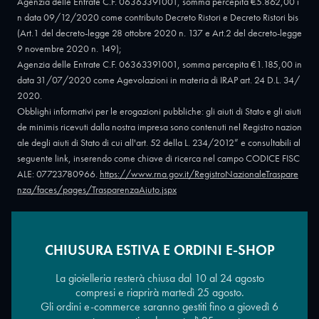
Agenzia delle Entrate C.F. 06363391001, somma percepita €5.862,00 i
n data 09/12/2020 come contributo Decreto Ristori e Decreto Ristori bis
(Art.1 del decreto-legge 28 ottobre 2020 n. 137 e Art.2 del decreto-legge
9 novembre 2020 n. 149);
Agenzia delle Entrate C.F. 06363391001, somma percepita €1.185,00 in
data 31/07/2020 come Agevolazioni in materia di IRAP art. 24 D.L. 34/
2020.
Obblighi informativi per le erogazioni pubbliche: gli aiuti di Stato e gli aiuti
de minimis ricevuti dalla nostra impresa sono contenuti nel Registro nazion
ale degli aiuti di Stato di cui all'art. 52 della L. 234/2012” e consultabili al
seguente link, inserendo come chiave di ricerca nel campo CODICE FISC
ALE: 07723780966.
https://www.rna.gov.it/RegistroNazionaleTraspare
nza/faces/pages/TrasparenzaAiuto.jspx
CHIUSURA ESTIVA E ORDINI E-SHOP
Copyright © 2026 - Oreficeria Enrico Sali Conti e C. snc - Partita IVA
IT07723780966
|
Griso Design
La gioielleria resterà chiusa dal 10 al 24 agosto
compresi e riaprirà martedì 25 agosto.
Gli ordini e-commerce saranno gestiti fino a giovedì 6