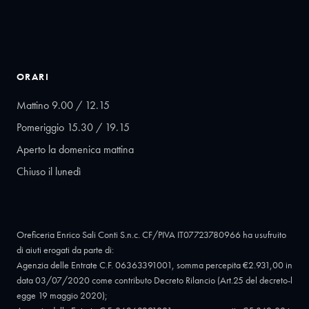
ORARI
Mattino 9.00 / 12.15
Pomeriggio 15.30 / 19.15
Aperto la domenica mattina
Chiuso il lunedì
Oreficeria Enrico Sali Conti S.n.c. CF/PIVA IT07723780966 ha usufruito
di aiuti erogati da parte di:
Agenzia delle Entrate C.F. 06363391001, somma percepita €2.931,00 in
data 03/07/2020 come contributo Decreto Rilancio (Art.25 del decreto-l
egge 19 maggio 2020);