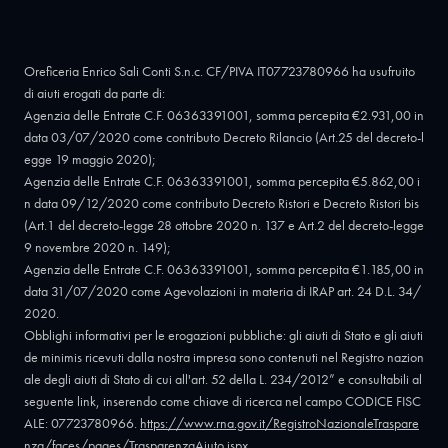
Oreficeria Enrico Sali Conti S.n.c. CF/PIVA IT07723780966 ha usufruito
di aiuti erogati da parte di:
Agenzia delle Entrate C.F. 06363391001, somma percepita €2.931,00 in
data 03/07/2020 come contributo Decreto Rilancio (Art.25 del decreto-l
egge 19 maggio 2020);
Agenzia delle Entrate C.F. 06363391001, somma percepita €5.862,00 i
n data 09/12/2020 come contributo Decreto Ristori e Decreto Ristori bis
(Art.1 del decreto-legge 28 ottobre 2020 n. 137 e Art.2 del decreto-legge
9 novembre 2020 n. 149);
Agenzia delle Entrate C.F. 06363391001, somma percepita €1.185,00 in
data 31/07/2020 come Agevolazioni in materia di IRAP art. 24 D.L. 34/
2020.
Obblighi informativi per le erogazioni pubbliche: gli aiuti di Stato e gli aiuti
de minimis ricevuti dalla nostra impresa sono contenuti nel Registro nazion
ale degli aiuti di Stato di cui all'art. 52 della L. 234/2012” e consultabili al
seguente link, inserendo come chiave di ricerca nel campo CODICE FISC
ALE: 07723780966.
https://www.rna.gov.it/RegistroNazionaleTraspare
nza/faces/pages/TrasparenzaAiuto.jspx