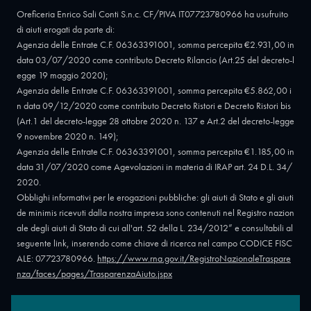
Oreficeria Enrico Sali Conti S.n.c. CF/PIVA IT07723780966 ha usufruito
di aiuti erogati da parte di:
Agenzia delle Entrate C.F. 06363391001, somma percepita €2.931,00 in
data 03/07/2020 come contributo Decreto Rilancio (Art.25 del decreto-l
egge 19 maggio 2020);
Agenzia delle Entrate C.F. 06363391001, somma percepita €5.862,00 i
n data 09/12/2020 come contributo Decreto Ristori e Decreto Ristori bis
(Art.1 del decreto-legge 28 ottobre 2020 n. 137 e Art.2 del decreto-legge
9 novembre 2020 n. 149);
Agenzia delle Entrate C.F. 06363391001, somma percepita €1.185,00 in
data 31/07/2020 come Agevolazioni in materia di IRAP art. 24 D.L. 34/
2020.
Obblighi informativi per le erogazioni pubbliche: gli aiuti di Stato e gli aiuti
de minimis ricevuti dalla nostra impresa sono contenuti nel Registro nazion
ale degli aiuti di Stato di cui all'art. 52 della L. 234/2012” e consultabili al
seguente link, inserendo come chiave di ricerca nel campo CODICE FISC
ALE: 07723780966.
https://www.rna.gov.it/RegistroNazionaleTraspare
nza/faces/pages/TrasparenzaAiuto.jspx