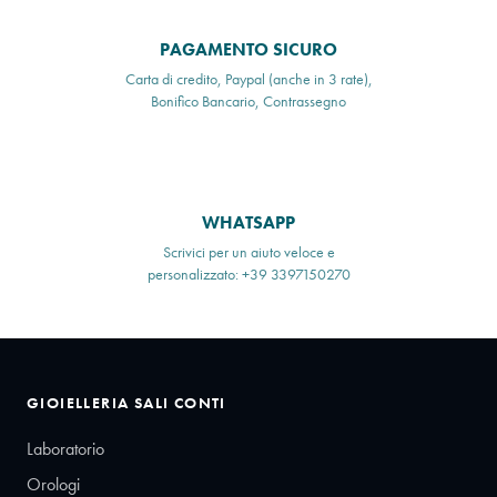
PAGAMENTO SICURO
Carta di credito, Paypal (anche in 3 rate),
Bonifico Bancario, Contrassegno
WHATSAPP
Scrivici per un aiuto veloce e
personalizzato: +39 3397150270
GIOIELLERIA SALI CONTI
Laboratorio
Orologi