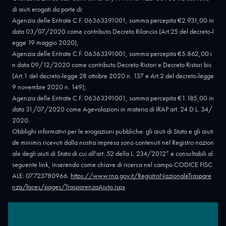
di aiuti erogati da parte di:
Agenzia delle Entrate C.F. 06363391001, somma percepita €2.931,00 in
data 03/07/2020 come contributo Decreto Rilancio (Art.25 del decreto-l
egge 19 maggio 2020);
Agenzia delle Entrate C.F. 06363391001, somma percepita €5.862,00 i
n data 09/12/2020 come contributo Decreto Ristori e Decreto Ristori bis
(Art.1 del decreto-legge 28 ottobre 2020 n. 137 e Art.2 del decreto-legge
9 novembre 2020 n. 149);
Agenzia delle Entrate C.F. 06363391001, somma percepita €1.185,00 in
data 31/07/2020 come Agevolazioni in materia di IRAP art. 24 D.L. 34/
2020.
Obblighi informativi per le erogazioni pubbliche: gli aiuti di Stato e gli aiuti
de minimis ricevuti dalla nostra impresa sono contenuti nel Registro nazion
ale degli aiuti di Stato di cui all'art. 52 della L. 234/2012” e consultabili al
seguente link, inserendo come chiave di ricerca nel campo CODICE FISC
ALE: 07723780966.
https://www.rna.gov.it/RegistroNazionaleTraspare
nza/faces/pages/TrasparenzaAiuto.jspx