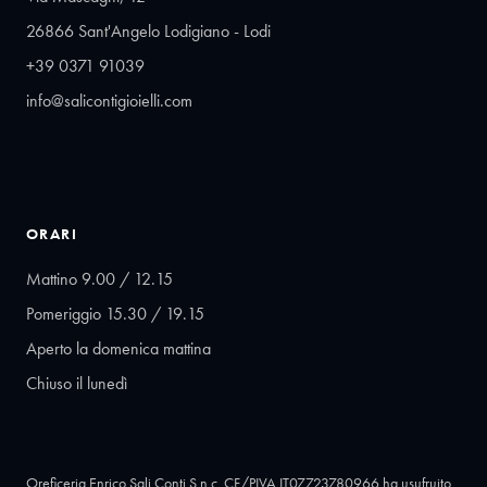
26866 Sant'Angelo Lodigiano - Lodi
+39 0371 91039
info@salicontigioielli.com
ORARI
Mattino 9.00 / 12.15
Pomeriggio 15.30 / 19.15
Aperto la domenica mattina
Chiuso il lunedì
Oreficeria Enrico Sali Conti S.n.c. CF/PIVA IT07723780966 ha usufruito