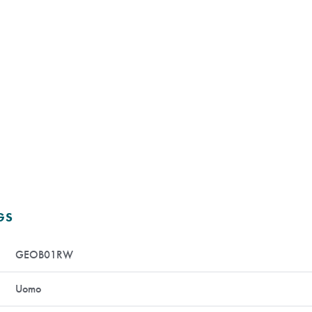
GS
GEOB01RW
Uomo