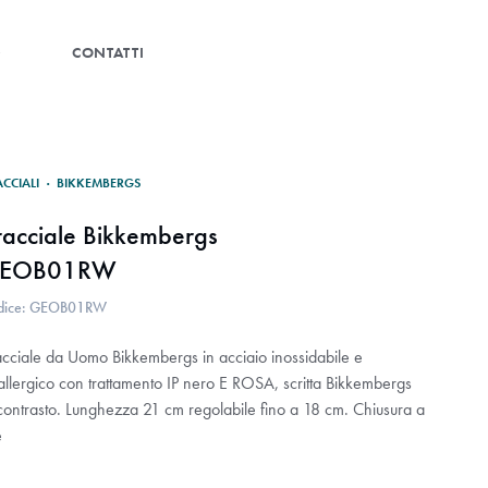
G
CONTATTI
ACCIALI
·
BIKKEMBERGS
racciale Bikkembergs
EOB01RW
dice: GEOB01RW
acciale da Uomo Bikkembergs in acciaio inossidabile e
allergico con trattamento IP nero E ROSA, scritta Bikkembergs
 contrasto. Lunghezza 21 cm regolabile fino a 18 cm. Chiusura a
e