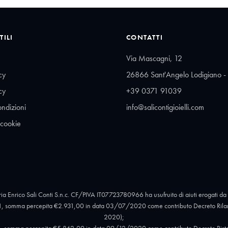
TILI
CONTATTI
Via Mascagni, 12
cy
26866 Sant'Angelo Lodigiano - 
cy
+39 0371 91039
ondizioni
info@salicontigioielli.com
 cookie
ia Enrico Sali Conti S.n.c. CF/PIVA IT07723780966 ha usufruito di aiuti erogati da 
, somma percepita €2.931,00 in data 03/07/2020 come contributo Decreto Rilan
2020);