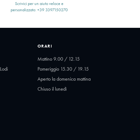
Scrivici per un aiuto veloce e
personalizzato: +39 3397150270
ORARI
Mattino 9.00 / 12.15
Lodi
Pomeriggio 15.30 / 19.15
Aperto la domenica mattina
Chiuso il lunedì