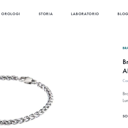
OROLOGI
STORIA
LABORATORIO
BLO
BR
B
A
Co
Bra
Lu
SO