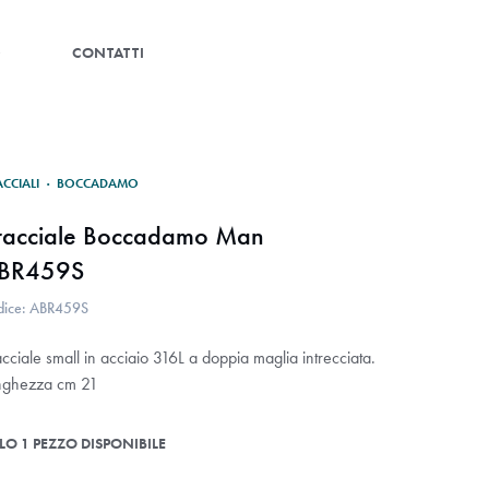
G
CONTATTI
ACCIALI
·
BOCCADAMO
racciale Boccadamo Man
BR459S
dice: ABR459S
cciale small in acciaio 316L a doppia maglia intrecciata.
nghezza cm 21
LO 1 PEZZO DISPONIBILE