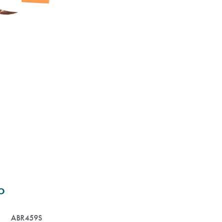
O
ABR459S