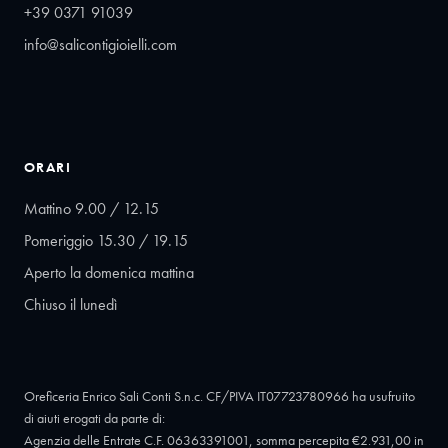
+39 0371 91039
info@salicontigioielli.com
ORARI
Mattino 9.00 / 12.15
Pomeriggio 15.30 / 19.15
Aperto la domenica mattina
Chiuso il lunedì
Oreficeria Enrico Sali Conti S.n.c. CF/PIVA IT07723780966 ha usufruito
di aiuti erogati da parte di:
Agenzia delle Entrate C.F. 06363391001, somma percepita €2.931,00 in