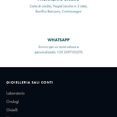
Carta di credito, Paypal (anche in 3 rate),
Bonifico Bancario, Contrassegno
WHATSAPP
Scrivici per un aiuto veloce e
personalizzato: +39 3397150270
GIOIELLERIA SALI CONTI
Laboratorio
Orologi
Gioielli