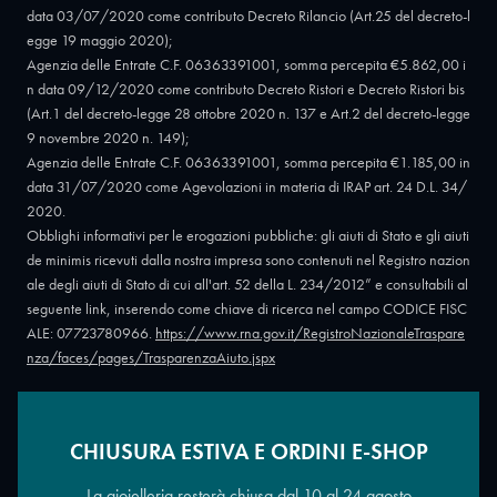
data 03/07/2020 come contributo Decreto Rilancio (Art.25 del decreto-l
egge 19 maggio 2020);
Agenzia delle Entrate C.F. 06363391001, somma percepita €5.862,00 i
n data 09/12/2020 come contributo Decreto Ristori e Decreto Ristori bis
(Art.1 del decreto-legge 28 ottobre 2020 n. 137 e Art.2 del decreto-legge
9 novembre 2020 n. 149);
Agenzia delle Entrate C.F. 06363391001, somma percepita €1.185,00 in
data 31/07/2020 come Agevolazioni in materia di IRAP art. 24 D.L. 34/
2020.
Obblighi informativi per le erogazioni pubbliche: gli aiuti di Stato e gli aiuti
de minimis ricevuti dalla nostra impresa sono contenuti nel Registro nazion
ale degli aiuti di Stato di cui all'art. 52 della L. 234/2012” e consultabili al
seguente link, inserendo come chiave di ricerca nel campo CODICE FISC
ALE: 07723780966.
https://www.rna.gov.it/RegistroNazionaleTraspare
nza/faces/pages/TrasparenzaAiuto.jspx
CHIUSURA ESTIVA E ORDINI E-SHOP
Copyright © 2026 - Oreficeria Enrico Sali Conti e C. snc - Partita IVA
IT07723780966
|
Griso Design
La gioielleria resterà chiusa dal 10 al 24 agosto