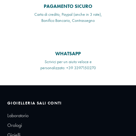
PAGAMENTO SICURO
Carta di credito, Paypal (anche in 3 rate),
Bonifico Bancario, Contrassegno
WHATSAPP
Scrivici per un aiuto veloce e
personalizzato: +39 3397150270
GIOIELLERIA SALI CONTI
Laboratorio
Orologi
Gioielli