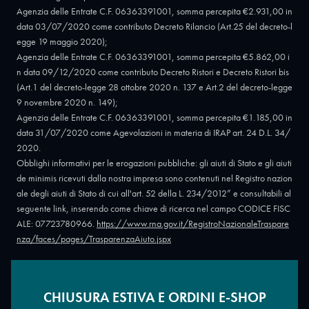
Agenzia delle Entrate C.F. 06363391001, somma percepita €2.931,00 in
data 03/07/2020 come contributo Decreto Rilancio (Art.25 del decreto-l
egge 19 maggio 2020);
Agenzia delle Entrate C.F. 06363391001, somma percepita €5.862,00 i
n data 09/12/2020 come contributo Decreto Ristori e Decreto Ristori bis
(Art.1 del decreto-legge 28 ottobre 2020 n. 137 e Art.2 del decreto-legge
9 novembre 2020 n. 149);
Agenzia delle Entrate C.F. 06363391001, somma percepita €1.185,00 in
data 31/07/2020 come Agevolazioni in materia di IRAP art. 24 D.L. 34/
2020.
Obblighi informativi per le erogazioni pubbliche: gli aiuti di Stato e gli aiuti
de minimis ricevuti dalla nostra impresa sono contenuti nel Registro nazion
ale degli aiuti di Stato di cui all'art. 52 della L. 234/2012” e consultabili al
seguente link, inserendo come chiave di ricerca nel campo CODICE FISC
ALE: 07723780966.
https://www.rna.gov.it/RegistroNazionaleTraspare
nza/faces/pages/TrasparenzaAiuto.jspx
CHIUSURA ESTIVA E ORDINI E-SHOP
Copyright © 2026 - Oreficeria Enrico Sali Conti e C. snc - Partita IVA