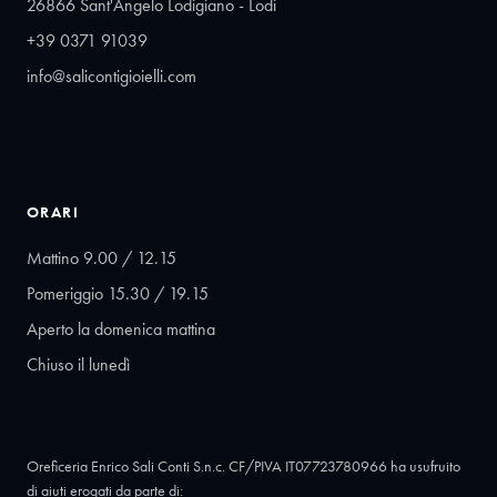
26866 Sant'Angelo Lodigiano - Lodi
+39 0371 91039
info@salicontigioielli.com
ORARI
Mattino 9.00 / 12.15
Pomeriggio 15.30 / 19.15
Aperto la domenica mattina
Chiuso il lunedì
Oreficeria Enrico Sali Conti S.n.c. CF/PIVA IT07723780966 ha usufruito
di aiuti erogati da parte di: