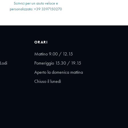
Scrivici per un aiuto veloce e
personalizzato: +39 3397150270
ORARI
Mattino 9.00 / 12.15
Lodi
Pomeriggio 15.30 / 19.15
Aperto la domenica mattina
Chiuso il lunedì