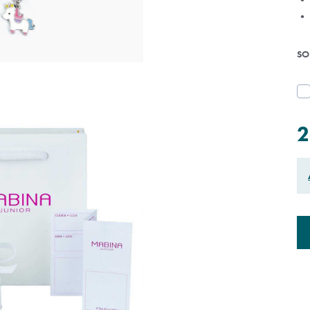
• 
SO
2