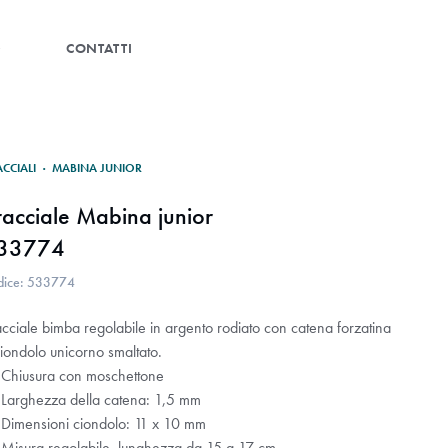
G
CONTATTI
ACCIALI
·
MABINA JUNIOR
racciale Mabina junior
33774
dice: 533774
cciale bimba regolabile in argento rodiato con catena forzatina
ciondolo unicorno smaltato.
Chiusura con moschettone
Larghezza della catena: 1,5 mm
Dimensioni ciondolo: 11 x 10 mm
Misura regolabile, lunghezza da 15 a 17 cm