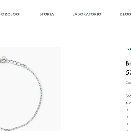
OROLOGI
STORIA
LABORATORIO
BLO
BR
B
5
Co
Bra
e 
• 
• 
• 
• 