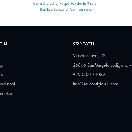
Carta di credito, Paypal (anche in 3 rate),
Bonifico Bancario, Contrassegno
TILI
CONTATTI
Via Mascagni, 12
cy
26866 Sant'Angelo Lodigiano - 
cy
+39 0371 91039
ondizioni
info@salicontigioielli.com
 cookie