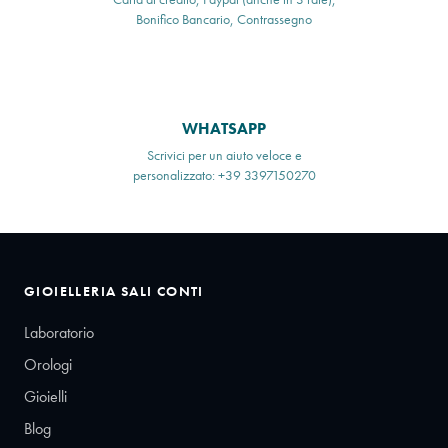
Bonifico Bancario, Contrassegno
WHATSAPP
Scrivici per un aiuto veloce e
personalizzato: +39 3397150270
GIOIELLERIA SALI CONTI
Laboratorio
Orologi
Gioielli
Blog