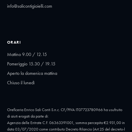
info@salicontigioielli.com
ORARI
Mattino 9.00 / 12.15
Pomeriggio 15.30 / 19.15
Aperto la domenica mattina
Chiuso il lunedì
Oreficeria Enrico Sali Conti S.n.c. CF/PIVA IT07723780966 ha usufruito
di aiuti erogati da parte di:
Agenzia delle Entrate C.F. 06363391001, somma percepita €2.931,00 in
data 03/07/2020 come contributo Decreto Rilancio (Art.25 del decreto-l