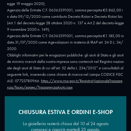
egge 19 maggio 2020);
Agenzia delle Entrate C.F. 06363391001, somma percepita €5.862,00 i
n data 09/12/2020 come contributo Decreto Ristori e Decreto Ristori bis
(Art.1 del decreto-legge 28 ottobre 2020 n. 137 e Art.2 del decreto-legge
9 novembre 2020 n. 149);
Agenzia delle Entrate C.F. 06363391001, somma percepita €1.185,00 in
data 31/07/2020 come Agevolazioni in materia di IRAP art. 24 D.L. 34/
2020.
Obblighi informativi per le erogazioni pubbliche: gli aiuti di Stato e gli aiuti
de minimis ricevuti dalla nostra impresa sono contenuti nel Registro nazion
ale degli aiuti di Stato di cui all'art. 52 della L. 234/2012” e consultabili al
seguente link, inserendo come chiave di ricerca nel campo CODICE FISC
ALE: 07723780966.
https://www.rna.gov.it/RegistroNazionaleTraspare
nza/faces/pages/TrasparenzaAiuto.jspx
CHIUSURA ESTIVA E ORDINI E-SHOP
Copyright © 2026 - Oreficeria Enrico Sali Conti e C. snc - Partita IVA
IT07723780966
|
Griso Design
La gioielleria resterà chiusa dal 10 al 24 agosto
compresi e riaprirà martedì 25 agosto.