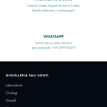
Carta di credito, Paypal (anche in 3 rate),
Bonifico Bancario, Contrassegno
WHATSAPP
Scrivici per un aiuto veloce e
personalizzato: +39 3397150270
GIOIELLERIA SALI CONTI
Laboratorio
Orologi
Gioielli