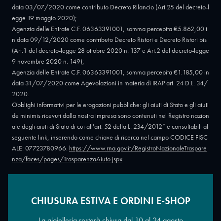
data 03/07/2020 come contributo Decreto Rilancio (Art.25 del decreto-l
egge 19 maggio 2020);
Agenzia delle Entrate C.F. 06363391001, somma percepita €5.862,00 i
n data 09/12/2020 come contributo Decreto Ristori e Decreto Ristori bis
(Art.1 del decreto-legge 28 ottobre 2020 n. 137 e Art.2 del decreto-legge
9 novembre 2020 n. 149);
Agenzia delle Entrate C.F. 06363391001, somma percepita €1.185,00 in
data 31/07/2020 come Agevolazioni in materia di IRAP art. 24 D.L. 34/
2020.
Obblighi informativi per le erogazioni pubbliche: gli aiuti di Stato e gli aiuti
de minimis ricevuti dalla nostra impresa sono contenuti nel Registro nazion
ale degli aiuti di Stato di cui all'art. 52 della L. 234/2012” e consultabili al
seguente link, inserendo come chiave di ricerca nel campo CODICE FISC
ALE: 07723780966.
https://www.rna.gov.it/RegistroNazionaleTraspare
nza/faces/pages/TrasparenzaAiuto.jspx
CHIUSURA ESTIVA E ORDINI E-SHOP
Copyright © 2026 - Oreficeria Enrico Sali Conti e C. snc - Partita IVA
IT07723780966
|
Griso Design
La gioielleria resterà chiusa dal 10 al 24 agosto