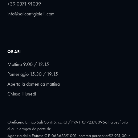
+39 0371 91039
info@salicontigioielli.com
ORARI
Mattino 9.00 / 12.15
Pomeriggio 15.30 / 19.15
Aperto la domenica mattina
Chiuso il lunedì
Oreficeria Enrico Sali Conti S.n.c. CF/PIVA IT07723780966 ha usufruito
di aiuti erogati da parte di:
Agenzia delle Entrate C.F. 06363391001, somma percepita €2.931,00 in