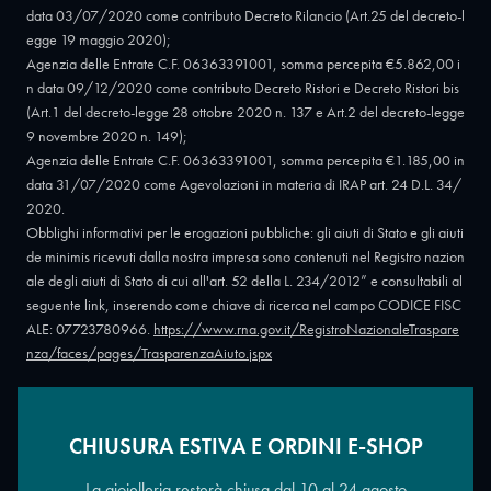
data 03/07/2020 come contributo Decreto Rilancio (Art.25 del decreto-l
egge 19 maggio 2020);
Agenzia delle Entrate C.F. 06363391001, somma percepita €5.862,00 i
n data 09/12/2020 come contributo Decreto Ristori e Decreto Ristori bis
(Art.1 del decreto-legge 28 ottobre 2020 n. 137 e Art.2 del decreto-legge
9 novembre 2020 n. 149);
Agenzia delle Entrate C.F. 06363391001, somma percepita €1.185,00 in
data 31/07/2020 come Agevolazioni in materia di IRAP art. 24 D.L. 34/
2020.
Obblighi informativi per le erogazioni pubbliche: gli aiuti di Stato e gli aiuti
de minimis ricevuti dalla nostra impresa sono contenuti nel Registro nazion
ale degli aiuti di Stato di cui all'art. 52 della L. 234/2012” e consultabili al
seguente link, inserendo come chiave di ricerca nel campo CODICE FISC
ALE: 07723780966.
https://www.rna.gov.it/RegistroNazionaleTraspare
nza/faces/pages/TrasparenzaAiuto.jspx
CHIUSURA ESTIVA E ORDINI E-SHOP
Copyright © 2026 - Oreficeria Enrico Sali Conti e C. snc - Partita IVA
IT07723780966
|
Griso Design
La gioielleria resterà chiusa dal 10 al 24 agosto