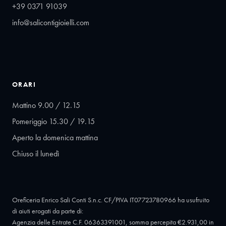
+39 0371 91039
info@salicontigioielli.com
ORARI
Mattino 9.00 / 12.15
Pomeriggio 15.30 / 19.15
Aperto la domenica mattina
Chiuso il lunedì
Oreficeria Enrico Sali Conti S.n.c. CF/PIVA IT07723780966 ha usufruito
di aiuti erogati da parte di:
Agenzia delle Entrate C.F. 06363391001, somma percepita €2.931,00 in