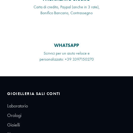
Carta di credito, Paypal (anche in 3 rate),
Bonifico Bancario, Contrassegno
WHATSAPP
Scrivici per un aiuto veloce e
personalizzato: +39 3397150270
GIOIELLERIA SALI CONTI
Laboratorio
Orologi
Gioielli