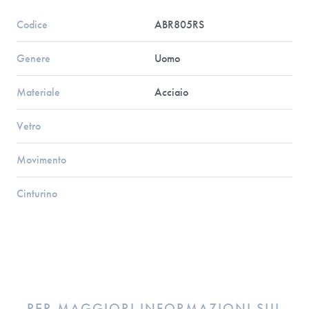
Codice
ABR805RS
Genere
Uomo
Materiale
Acciaio
Vetro
Movimento
Cinturino
PER MAGGIORI INFORMAZIONI SUL