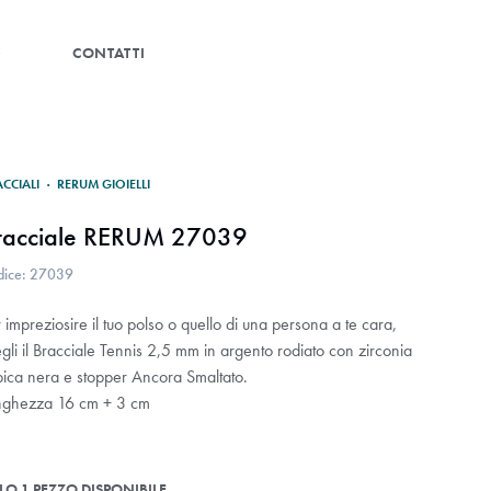
G
CONTATTI
ACCIALI
·
RERUM GIOIELLI
racciale RERUM 27039
dice: 27039
 impreziosire il tuo polso o quello di una persona a te cara,
gli il Bracciale Tennis 2,5 mm in argento rodiato con zirconia
bica nera e stopper Ancora Smaltato.
nghezza 16 cm + 3 cm
LO 1 PEZZO DISPONIBILE