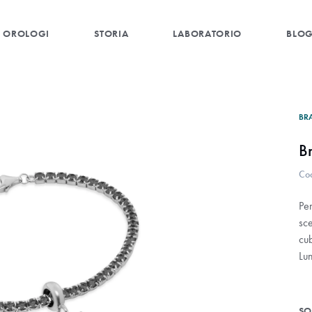
OROLOGI
STORIA
LABORATORIO
BLO
BR
B
Co
Per
sce
cu
Lu
SO