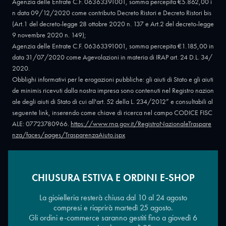
Agenzia delle Entrate C.F. 06363391001, somma percepita €5.862,00 i
n data 09/12/2020 come contributo Decreto Ristori e Decreto Ristori bis
(Art.1 del decreto-legge 28 ottobre 2020 n. 137 e Art.2 del decreto-legge
9 novembre 2020 n. 149);
Agenzia delle Entrate C.F. 06363391001, somma percepita €1.185,00 in
data 31/07/2020 come Agevolazioni in materia di IRAP art. 24 D.L. 34/
2020.
Obblighi informativi per le erogazioni pubbliche: gli aiuti di Stato e gli aiuti
de minimis ricevuti dalla nostra impresa sono contenuti nel Registro nazion
ale degli aiuti di Stato di cui all'art. 52 della L. 234/2012” e consultabili al
seguente link, inserendo come chiave di ricerca nel campo CODICE FISC
ALE: 07723780966.
https://www.rna.gov.it/RegistroNazionaleTraspare
nza/faces/pages/TrasparenzaAiuto.jspx
CHIUSURA ESTIVA E ORDINI E-SHOP
Copyright © 2026 - Oreficeria Enrico Sali Conti e C. snc - Partita IVA
IT07723780966
|
Griso Design
La gioielleria resterà chiusa dal 10 al 24 agosto
compresi e riaprirà martedì 25 agosto.
Gli ordini e-commerce saranno gestiti fino a giovedì 6