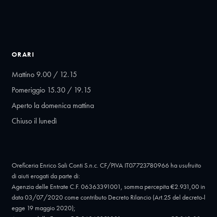
ORARI
Mattino 9.00 / 12.15
Pomeriggio 15.30 / 19.15
Aperto la domenica mattina
Chiuso il lunedì
Oreficeria Enrico Sali Conti S.n.c. CF/PIVA IT07723780966 ha usufruito
di aiuti erogati da parte di:
Agenzia delle Entrate C.F. 06363391001, somma percepita €2.931,00 in
data 03/07/2020 come contributo Decreto Rilancio (Art.25 del decreto-l
egge 19 maggio 2020);