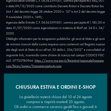
Agenzia delle Entrate C.F. 06363391001, somma percepita €5.862,00 i
n data 09/12/2020 come contributo Decreto Ristori e Decreto Ristori bis
(Art.1 del decreto-legge 28 ottobre 2020 n. 137 e Art.2 del decreto-legge
9 novembre 2020 n. 149);
Agenzia delle Entrate C.F. 06363391001, somma percepita €1.185,00 in
data 31/07/2020 come Agevolazioni in materia di IRAP art. 24 D.L. 34/
2020.
Obblighi informativi per le erogazioni pubbliche: gli aiuti di Stato e gli aiuti
de minimis ricevuti dalla nostra impresa sono contenuti nel Registro nazion
ale degli aiuti di Stato di cui all'art. 52 della L. 234/2012” e consultabili al
seguente link, inserendo come chiave di ricerca nel campo CODICE FISC
ALE: 07723780966.
https://www.rna.gov.it/RegistroNazionaleTraspare
nza/faces/pages/TrasparenzaAiuto.jspx
CHIUSURA ESTIVA E ORDINI E-SHOP
Copyright © 2026 - Oreficeria Enrico Sali Conti e C. snc - Partita IVA
IT07723780966
|
Griso Design
La gioielleria resterà chiusa dal 10 al 24 agosto
compresi e riaprirà martedì 25 agosto.
Gli ordini e-commerce saranno gestiti fino a giovedì 6