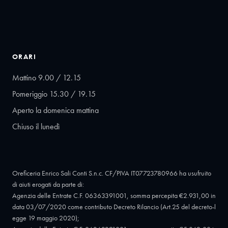
ORARI
Mattino 9.00 / 12.15
Pomeriggio 15.30 / 19.15
Aperto la domenica mattina
Chiuso il lunedì
Oreficeria Enrico Sali Conti S.n.c. CF/PIVA IT07723780966 ha usufruito
di aiuti erogati da parte di:
Agenzia delle Entrate C.F. 06363391001, somma percepita €2.931,00 in
data 03/07/2020 come contributo Decreto Rilancio (Art.25 del decreto-l
egge 19 maggio 2020);