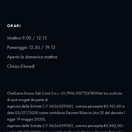
ORARI
Mattino 9.00 / 12.15
Pomeriggio 15.30 / 19.15
Aperto la domenica mattina
Chiuso il lunedì
Oreficeria Enrico Sali Conti S.n.c. CF/PIVA IT07723780966 ha usufruito
di aiuti erogati da parte di:
Agenzia delle Entrate C.F. 06363391001, somma percepita €2.931,00 in
data 03/07/2020 come contributo Decreto Rilancio (Art.25 del decreto-l
egge 19 maggio 2020);
Agenzia delle Entrate C.F. 06363391001, somma percepita €5.862,00 i