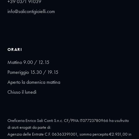
+39 0371 91039
info@salicontigioielli.com
ORARI
Mattino 9.00 / 12.15
Pomeriggio 15.30 / 19.15
Aperto la domenica mattina
Chiuso il lunedì
Oreficeria Enrico Sali Conti S.n.c. CF/PIVA IT07723780966 ha usufruito
di aiuti erogati da parte di:
Agenzia delle Entrate C.F. 06363391001, somma percepita €2.931,00 in