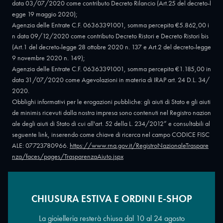
data 03/07/2020 come contributo Decreto Rilancio (Art.25 del decreto-l
egge 19 maggio 2020);
Agenzia delle Entrate C.F. 06363391001, somma percepita €5.862,00 i
n data 09/12/2020 come contributo Decreto Ristori e Decreto Ristori bis
(Art.1 del decreto-legge 28 ottobre 2020 n. 137 e Art.2 del decreto-legge
9 novembre 2020 n. 149);
Agenzia delle Entrate C.F. 06363391001, somma percepita €1.185,00 in
data 31/07/2020 come Agevolazioni in materia di IRAP art. 24 D.L. 34/
2020.
Obblighi informativi per le erogazioni pubbliche: gli aiuti di Stato e gli aiuti
de minimis ricevuti dalla nostra impresa sono contenuti nel Registro nazion
ale degli aiuti di Stato di cui all'art. 52 della L. 234/2012” e consultabili al
seguente link, inserendo come chiave di ricerca nel campo CODICE FISC
ALE: 07723780966.
https://www.rna.gov.it/RegistroNazionaleTraspare
nza/faces/pages/TrasparenzaAiuto.jspx
CHIUSURA ESTIVA E ORDINI E-SHOP
Copyright © 2026 - Oreficeria Enrico Sali Conti e C. snc - Partita IVA
IT07723780966
|
Griso Design
La gioielleria resterà chiusa dal 10 al 24 agosto