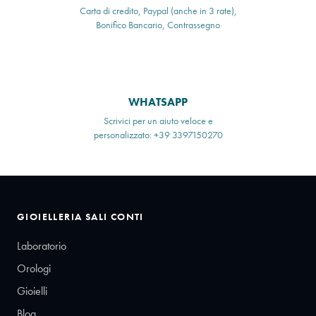
Carta di credito, Paypal (anche in 3 rate),
Bonifico Bancario, Contrassegno
WHATSAPP
Scrivici per un aiuto veloce e
personalizzato: +39 3397150270
GIOIELLERIA SALI CONTI
Laboratorio
Orologi
Gioielli
Blog