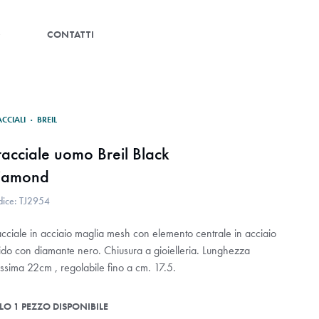
G
CONTATTI
ACCIALI
·
BREIL
racciale uomo Breil Black
iamond
dice: TJ2954
acciale in acciaio maglia mesh con elemento centrale in acciaio
cido con diamante nero. Chiusura a gioielleria. Lunghezza
ssima 22cm , regolabile fino a cm. 17.5.
LO 1 PEZZO DISPONIBILE