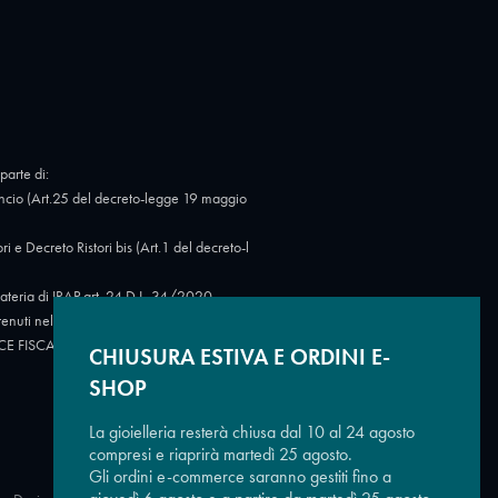
parte di:
cio (Art.25 del decreto-legge 19 maggio
Decreto Ristori bis (Art.1 del decreto-l
eria di IRAP art. 24 D.L. 34/2020.
tenuti nel Registro nazionale degli aiuti di
 CODICE FISCALE: 07723780966.
https://ww
CHIUSURA ESTIVA E ORDINI E-
SHOP
La gioielleria resterà chiusa dal 10 al 24 agosto
compresi e riaprirà martedì 25 agosto.
Gli ordini e-commerce saranno gestiti fino a