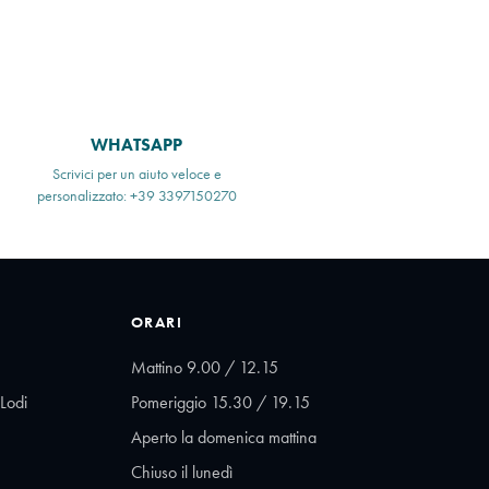
WHATSAPP
Scrivici per un aiuto veloce e
personalizzato: +39 3397150270
ORARI
Mattino 9.00 / 12.15
Lodi
Pomeriggio 15.30 / 19.15
Aperto la domenica mattina
Chiuso il lunedì