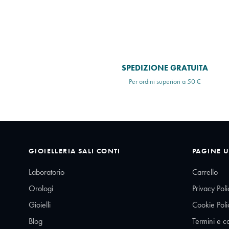
SPEDIZIONE GRATUITA
Per ordini superiori a 50 €
GIOIELLERIA SALI CONTI
PAGINE U
Laboratorio
Carrello
Orologi
Privacy Poli
Gioielli
Cookie Poli
Blog
Termini e c