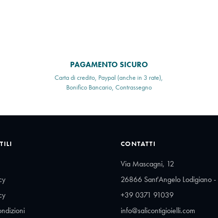
PAGAMENTO SICURO
Carta di credito, Paypal (anche in 3 rate),
Bonifico Bancario, Contrassegno
TILI
CONTATTI
Via Mascagni, 12
cy
26866 Sant'Angelo Lodigiano - 
cy
+39 0371 91039
ondizioni
info@salicontigioielli.com