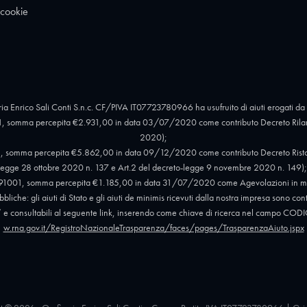
 cookie
ia Enrico Sali Conti S.n.c. CF/PIVA IT07723780966 ha usufruito di aiuti erogati da 
, somma percepita €2.931,00 in data 03/07/2020 come contributo Decreto Rilan
2020);
 somma percepita €5.862,00 in data 09/12/2020 come contributo Decreto Ristori e 
egge 28 ottobre 2020 n. 137 e Art.2 del decreto-legge 9 novembre 2020 n. 149);
91001, somma percepita €1.185,00 in data 31/07/2020 come Agevolazioni in mat
liche: gli aiuti di Stato e gli aiuti de minimis ricevuti dalla nostra impresa sono con
012” e consultabili al seguente link, inserendo come chiave di ricerca nel campo
w.rna.gov.it/RegistroNazionaleTrasparenza/faces/pages/TrasparenzaAiuto.jspx