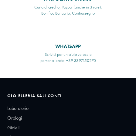
Carta di credito, Paypal (anche in 3 rate),
Bonifico Bancario, Contrassegno
WHATSAPP
Scrivici per un aiuto veloce e
personalizzato: +39 3397150270
GIOIELLERIA SALI CONTI
Laboratorio
Orologi
Gioielli