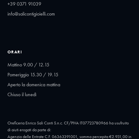
+39 0371 91039
info@salicontigioielli.com
ORARI
Mattino 9.00 / 12.15
Pomeriggio 15.30 / 19.15
Aperto la domenica mattina
Chiuso il lunedì
Oreficeria Enrico Sali Conti S.n.c. CF/PIVA IT07723780966 ha usufruito
di aiuti erogati da parte di:
Agenzia delle Entrate C.F. 06363391001, somma percepita €2.931,00 in