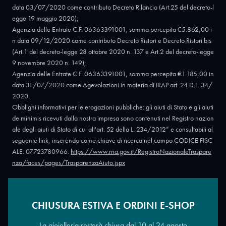
data 03/07/2020 come contributo Decreto Rilancio (Art.25 del decreto-l
egge 19 maggio 2020);
Agenzia delle Entrate C.F. 06363391001, somma percepita €5.862,00 i
n data 09/12/2020 come contributo Decreto Ristori e Decreto Ristori bis
(Art.1 del decreto-legge 28 ottobre 2020 n. 137 e Art.2 del decreto-legge
9 novembre 2020 n. 149);
Agenzia delle Entrate C.F. 06363391001, somma percepita €1.185,00 in
data 31/07/2020 come Agevolazioni in materia di IRAP art. 24 D.L. 34/
2020.
Obblighi informativi per le erogazioni pubbliche: gli aiuti di Stato e gli aiuti
de minimis ricevuti dalla nostra impresa sono contenuti nel Registro nazion
ale degli aiuti di Stato di cui all'art. 52 della L. 234/2012” e consultabili al
seguente link, inserendo come chiave di ricerca nel campo CODICE FISC
ALE: 07723780966.
https://www.rna.gov.it/RegistroNazionaleTraspare
nza/faces/pages/TrasparenzaAiuto.jspx
CHIUSURA ESTIVA E ORDINI E-SHOP
Copyright © 2026 - Oreficeria Enrico Sali Conti e C. snc - Partita IVA
IT07723780966
|
Griso Design
La gioielleria resterà chiusa dal 10 al 24 agosto