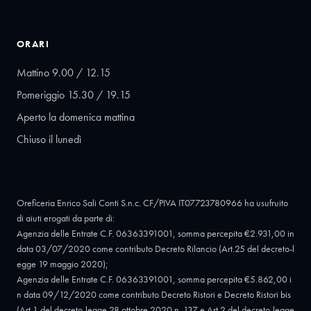
ORARI
Mattino 9.00 / 12.15
Pomeriggio 15.30 / 19.15
Aperto la domenica mattina
Chiuso il lunedì
Oreficeria Enrico Sali Conti S.n.c. CF/PIVA IT07723780966 ha usufruito
di aiuti erogati da parte di:
Agenzia delle Entrate C.F. 06363391001, somma percepita €2.931,00 in
data 03/07/2020 come contributo Decreto Rilancio (Art.25 del decreto-l
egge 19 maggio 2020);
Agenzia delle Entrate C.F. 06363391001, somma percepita €5.862,00 i
n data 09/12/2020 come contributo Decreto Ristori e Decreto Ristori bis
(Art.1 del decreto-legge 28 ottobre 2020 n. 137 e Art.2 del decreto-legge