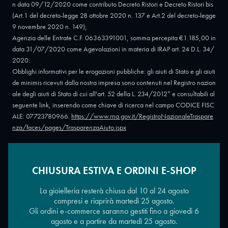
n data 09/12/2020 come contributo Decreto Ristori e Decreto Ristori bis
(Art.1 del decreto-legge 28 ottobre 2020 n. 137 e Art.2 del decreto-legge
9 novembre 2020 n. 149);
Agenzia delle Entrate C.F. 06363391001, somma percepita €1.185,00 in
data 31/07/2020 come Agevolazioni in materia di IRAP art. 24 D.L. 34/
2020.
Obblighi informativi per le erogazioni pubbliche: gli aiuti di Stato e gli aiuti
de minimis ricevuti dalla nostra impresa sono contenuti nel Registro nazion
ale degli aiuti di Stato di cui all'art. 52 della L. 234/2012” e consultabili al
seguente link, inserendo come chiave di ricerca nel campo CODICE FISC
ALE: 07723780966.
https://www.rna.gov.it/RegistroNazionaleTraspare
nza/faces/pages/TrasparenzaAiuto.jspx
CHIUSURA ESTIVA E ORDINI E-SHOP
Copyright © 2026 - Oreficeria Enrico Sali Conti e C. snc - Partita IVA
IT07723780966
|
Griso Design
La gioielleria resterà chiusa dal 10 al 24 agosto
compresi e riaprirà martedì 25 agosto.
Gli ordini e-commerce saranno gestiti fino a giovedì 6
agosto e a partire da martedì 25 agosto.