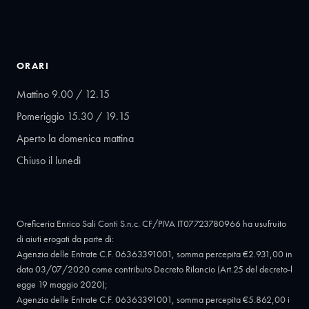
ORARI
Mattino 9.00 / 12.15
Pomeriggio 15.30 / 19.15
Aperto la domenica mattina
Chiuso il lunedì
Oreficeria Enrico Sali Conti S.n.c. CF/PIVA IT07723780966 ha usufruito
di aiuti erogati da parte di:
Agenzia delle Entrate C.F. 06363391001, somma percepita €2.931,00 in
data 03/07/2020 come contributo Decreto Rilancio (Art.25 del decreto-l
egge 19 maggio 2020);
Agenzia delle Entrate C.F. 06363391001, somma percepita €5.862,00 i