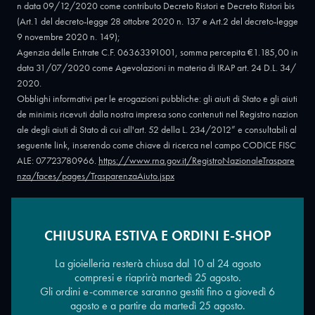
n data 09/12/2020 come contributo Decreto Ristori e Decreto Ristori bis
(Art.1 del decreto-legge 28 ottobre 2020 n. 137 e Art.2 del decreto-legge
9 novembre 2020 n. 149);
Agenzia delle Entrate C.F. 06363391001, somma percepita €1.185,00 in
data 31/07/2020 come Agevolazioni in materia di IRAP art. 24 D.L. 34/
2020.
Obblighi informativi per le erogazioni pubbliche: gli aiuti di Stato e gli aiuti
de minimis ricevuti dalla nostra impresa sono contenuti nel Registro nazion
ale degli aiuti di Stato di cui all'art. 52 della L. 234/2012” e consultabili al
seguente link, inserendo come chiave di ricerca nel campo CODICE FISC
ALE: 07723780966.
https://www.rna.gov.it/RegistroNazionaleTraspare
nza/faces/pages/TrasparenzaAiuto.jspx
CHIUSURA ESTIVA E ORDINI E-SHOP
Copyright © 2026 - Oreficeria Enrico Sali Conti e C. snc - Partita IVA
IT07723780966
|
Griso Design
La gioielleria resterà chiusa dal 10 al 24 agosto
compresi e riaprirà martedì 25 agosto.
Gli ordini e-commerce saranno gestiti fino a giovedì 6
agosto e a partire da martedì 25 agosto.