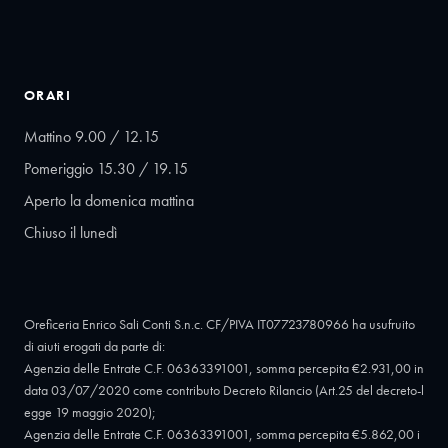
ORARI
Mattino 9.00 / 12.15
Pomeriggio 15.30 / 19.15
Aperto la domenica mattina
Chiuso il lunedì
Oreficeria Enrico Sali Conti S.n.c. CF/PIVA IT07723780966 ha usufruito
di aiuti erogati da parte di:
Agenzia delle Entrate C.F. 06363391001, somma percepita €2.931,00 in
data 03/07/2020 come contributo Decreto Rilancio (Art.25 del decreto-l
egge 19 maggio 2020);
Agenzia delle Entrate C.F. 06363391001, somma percepita €5.862,00 i