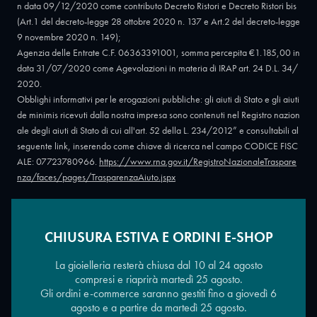
n data 09/12/2020 come contributo Decreto Ristori e Decreto Ristori bis
(Art.1 del decreto-legge 28 ottobre 2020 n. 137 e Art.2 del decreto-legge
9 novembre 2020 n. 149);
Agenzia delle Entrate C.F. 06363391001, somma percepita €1.185,00 in
data 31/07/2020 come Agevolazioni in materia di IRAP art. 24 D.L. 34/
2020.
Obblighi informativi per le erogazioni pubbliche: gli aiuti di Stato e gli aiuti
de minimis ricevuti dalla nostra impresa sono contenuti nel Registro nazion
ale degli aiuti di Stato di cui all'art. 52 della L. 234/2012” e consultabili al
seguente link, inserendo come chiave di ricerca nel campo CODICE FISC
ALE: 07723780966.
https://www.rna.gov.it/RegistroNazionaleTraspare
nza/faces/pages/TrasparenzaAiuto.jspx
CHIUSURA ESTIVA E ORDINI E-SHOP
Copyright © 2026 - Oreficeria Enrico Sali Conti e C. snc - Partita IVA
IT07723780966
|
Griso Design
La gioielleria resterà chiusa dal 10 al 24 agosto
compresi e riaprirà martedì 25 agosto.
Gli ordini e-commerce saranno gestiti fino a giovedì 6
agosto e a partire da martedì 25 agosto.