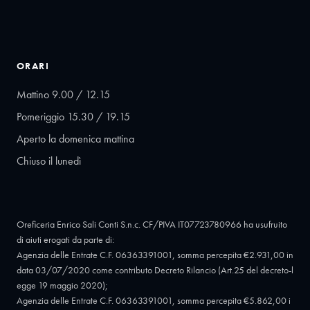
ORARI
Mattino 9.00 / 12.15
Pomeriggio 15.30 / 19.15
Aperto la domenica mattina
Chiuso il lunedì
Oreficeria Enrico Sali Conti S.n.c. CF/PIVA IT07723780966 ha usufruito
di aiuti erogati da parte di:
Agenzia delle Entrate C.F. 06363391001, somma percepita €2.931,00 in
data 03/07/2020 come contributo Decreto Rilancio (Art.25 del decreto-l
egge 19 maggio 2020);
Agenzia delle Entrate C.F. 06363391001, somma percepita €5.862,00 i