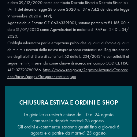
n data 09/12/2020 come contributo Decreto Ristori e Decreto Ristori bis
(Art.1 del decreto-legge 28 ottobre 2020 n. 137 e Art.2 del decreto-legge
9 novembre 2020 n. 149);
Agenzia delle Entrate C.F. 06363391001, somma percepita €1.185,00 in
data 31/07/2020 come Agevolazioni in materia di IRAP art. 24 D.L. 34/
2020.
Obblighi informativi per le erogazioni pubbliche: gli aiuti di Stato e gli aiuti
de minimis ricevuti dalla nostra impresa sono contenuti nel Registro nazion
ale degli aiuti di Stato di cui all'art. 52 della L. 234/2012” e consultabili al
seguente link, inserendo come chiave di ricerca nel campo CODICE FISC
ALE: 07723780966.
https://www.rna.gov.it/RegistroNazionaleTraspare
nza/faces/pages/TrasparenzaAiuto.jspx
CHIUSURA ESTIVA E ORDINI E-SHOP
Copyright © 2026 - Oreficeria Enrico Sali Conti e C. snc - Partita IVA
IT07723780966
|
Griso Design
La gioielleria resterà chiusa dal 10 al 24 agosto
compresi e riaprirà martedì 25 agosto.
Gli ordini e-commerce saranno gestiti fino a giovedì 6
agosto e a partire da martedì 25 agosto.