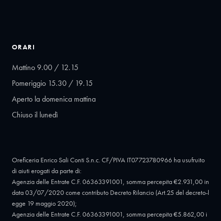
ORARI
Mattino 9.00 / 12.15
Pomeriggio 15.30 / 19.15
Aperto la domenica mattina
Chiuso il lunedì
Oreficeria Enrico Sali Conti S.n.c. CF/PIVA IT07723780966 ha usufruito
di aiuti erogati da parte di:
Agenzia delle Entrate C.F. 06363391001, somma percepita €2.931,00 in
data 03/07/2020 come contributo Decreto Rilancio (Art.25 del decreto-l
egge 19 maggio 2020);
Agenzia delle Entrate C.F. 06363391001, somma percepita €5.862,00 i