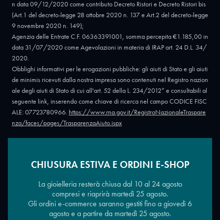
n data 09/12/2020 come contributo Decreto Ristori e Decreto Ristori bis
(Art.1 del decreto-legge 28 ottobre 2020 n. 137 e Art.2 del decreto-legge
9 novembre 2020 n. 149);
Agenzia delle Entrate C.F. 06363391001, somma percepita €1.185,00 in
data 31/07/2020 come Agevolazioni in materia di IRAP art. 24 D.L. 34/
2020.
Obblighi informativi per le erogazioni pubbliche: gli aiuti di Stato e gli aiuti
de minimis ricevuti dalla nostra impresa sono contenuti nel Registro nazion
ale degli aiuti di Stato di cui all'art. 52 della L. 234/2012” e consultabili al
seguente link, inserendo come chiave di ricerca nel campo CODICE FISC
ALE: 07723780966.
https://www.rna.gov.it/RegistroNazionaleTraspare
nza/faces/pages/TrasparenzaAiuto.jspx
CHIUSURA ESTIVA E ORDINI E-SHOP
Copyright © 2026 - Oreficeria Enrico Sali Conti e C. snc - Partita IVA
IT07723780966
|
Griso Design
La gioielleria resterà chiusa dal 10 al 24 agosto
compresi e riaprirà martedì 25 agosto.
Gli ordini e-commerce saranno gestiti fino a giovedì 6
agosto e a partire da martedì 25 agosto.