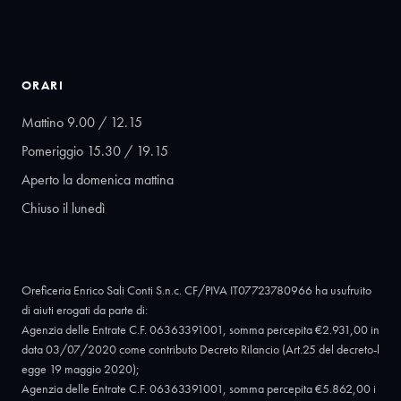
ORARI
Mattino 9.00 / 12.15
Pomeriggio 15.30 / 19.15
Aperto la domenica mattina
Chiuso il lunedì
Oreficeria Enrico Sali Conti S.n.c. CF/PIVA IT07723780966 ha usufruito
di aiuti erogati da parte di:
Agenzia delle Entrate C.F. 06363391001, somma percepita €2.931,00 in
data 03/07/2020 come contributo Decreto Rilancio (Art.25 del decreto-l
egge 19 maggio 2020);
Agenzia delle Entrate C.F. 06363391001, somma percepita €5.862,00 i