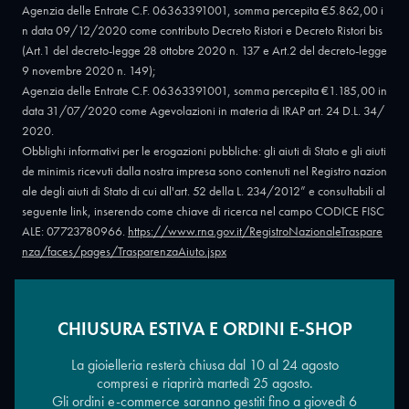
Agenzia delle Entrate C.F. 06363391001, somma percepita €5.862,00 i
n data 09/12/2020 come contributo Decreto Ristori e Decreto Ristori bis
(Art.1 del decreto-legge 28 ottobre 2020 n. 137 e Art.2 del decreto-legge
9 novembre 2020 n. 149);
Agenzia delle Entrate C.F. 06363391001, somma percepita €1.185,00 in
data 31/07/2020 come Agevolazioni in materia di IRAP art. 24 D.L. 34/
2020.
Obblighi informativi per le erogazioni pubbliche: gli aiuti di Stato e gli aiuti
de minimis ricevuti dalla nostra impresa sono contenuti nel Registro nazion
ale degli aiuti di Stato di cui all'art. 52 della L. 234/2012” e consultabili al
seguente link, inserendo come chiave di ricerca nel campo CODICE FISC
ALE: 07723780966.
https://www.rna.gov.it/RegistroNazionaleTraspare
nza/faces/pages/TrasparenzaAiuto.jspx
CHIUSURA ESTIVA E ORDINI E-SHOP
Copyright © 2026 - Oreficeria Enrico Sali Conti e C. snc - Partita IVA
IT07723780966
|
Griso Design
La gioielleria resterà chiusa dal 10 al 24 agosto
compresi e riaprirà martedì 25 agosto.
Gli ordini e-commerce saranno gestiti fino a giovedì 6