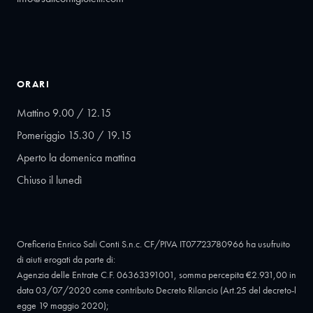
ORARI
Mattino 9.00 / 12.15
Pomeriggio 15.30 / 19.15
Aperto la domenica mattina
Chiuso il lunedì
Oreficeria Enrico Sali Conti S.n.c. CF/PIVA IT07723780966 ha usufruito
di aiuti erogati da parte di:
Agenzia delle Entrate C.F. 06363391001, somma percepita €2.931,00 in
data 03/07/2020 come contributo Decreto Rilancio (Art.25 del decreto-l
egge 19 maggio 2020);