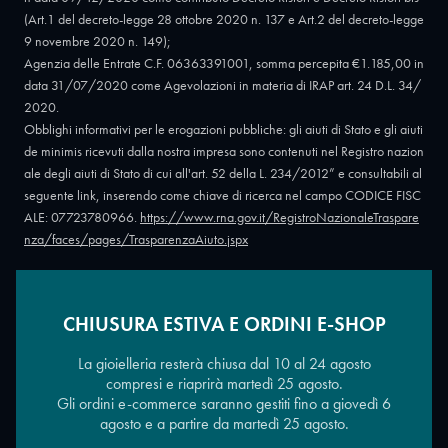
(Art.1 del decreto-legge 28 ottobre 2020 n. 137 e Art.2 del decreto-legge
9 novembre 2020 n. 149);
Agenzia delle Entrate C.F. 06363391001, somma percepita €1.185,00 in
data 31/07/2020 come Agevolazioni in materia di IRAP art. 24 D.L. 34/
2020.
Obblighi informativi per le erogazioni pubbliche: gli aiuti di Stato e gli aiuti
de minimis ricevuti dalla nostra impresa sono contenuti nel Registro nazion
ale degli aiuti di Stato di cui all'art. 52 della L. 234/2012” e consultabili al
seguente link, inserendo come chiave di ricerca nel campo CODICE FISC
ALE: 07723780966.
https://www.rna.gov.it/RegistroNazionaleTraspare
nza/faces/pages/TrasparenzaAiuto.jspx
CHIUSURA ESTIVA E ORDINI E-SHOP
Copyright © 2026 - Oreficeria Enrico Sali Conti e C. snc - Partita IVA
IT07723780966
|
Griso Design
La gioielleria resterà chiusa dal 10 al 24 agosto
compresi e riaprirà martedì 25 agosto.
Gli ordini e-commerce saranno gestiti fino a giovedì 6
agosto e a partire da martedì 25 agosto.