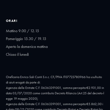
ORARI
Mattino 9.00 / 12.15
Pomeriggio 15.30 / 19.15
Aperto la domenica mattina
Chiuso il lunedì
Oreficeria Enrico Sali Conti S.n.c. CF/PIVA IT07723780966 ha usufruito
di aiuti erogati da parte di:
Agenzia delle Entrate C.F. 06363391001, somma percepita €2.931,00 in
data 03/07/2020 come contributo Decreto Rilancio (Art.25 del decreto-l
egge 19 maggio 2020);
Agenzia delle Entrate C.F. 06363391001, somma percepita €5.862,00 i
n data 09/12/2020 come contributo Decreto Ristori e Decreto Ristori bis