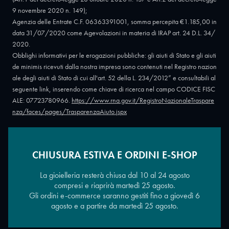
9 novembre 2020 n. 149);
Agenzia delle Entrate C.F. 06363391001, somma percepita €1.185,00 in
data 31/07/2020 come Agevolazioni in materia di IRAP art. 24 D.L. 34/
2020.
Obblighi informativi per le erogazioni pubbliche: gli aiuti di Stato e gli aiuti
de minimis ricevuti dalla nostra impresa sono contenuti nel Registro nazion
ale degli aiuti di Stato di cui all'art. 52 della L. 234/2012” e consultabili al
seguente link, inserendo come chiave di ricerca nel campo CODICE FISC
ALE: 07723780966.
https://www.rna.gov.it/RegistroNazionaleTraspare
nza/faces/pages/TrasparenzaAiuto.jspx
CHIUSURA ESTIVA E ORDINI E-SHOP
Copyright © 2026 - Oreficeria Enrico Sali Conti e C. snc - Partita IVA
IT07723780966
|
Griso Design
La gioielleria resterà chiusa dal 10 al 24 agosto
compresi e riaprirà martedì 25 agosto.
Gli ordini e-commerce saranno gestiti fino a giovedì 6
agosto e a partire da martedì 25 agosto.