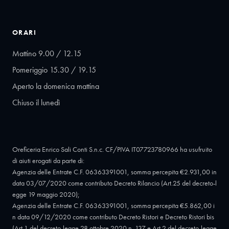
ORARI
Mattino 9.00 / 12.15
Pomeriggio 15.30 / 19.15
Aperto la domenica mattina
Chiuso il lunedì
Oreficeria Enrico Sali Conti S.n.c. CF/PIVA IT07723780966 ha usufruito
di aiuti erogati da parte di:
Agenzia delle Entrate C.F. 06363391001, somma percepita €2.931,00 in
data 03/07/2020 come contributo Decreto Rilancio (Art.25 del decreto-l
egge 19 maggio 2020);
Agenzia delle Entrate C.F. 06363391001, somma percepita €5.862,00 i
n data 09/12/2020 come contributo Decreto Ristori e Decreto Ristori bis
(Art.1 del decreto-legge 28 ottobre 2020 n. 137 e Art.2 del decreto-legge