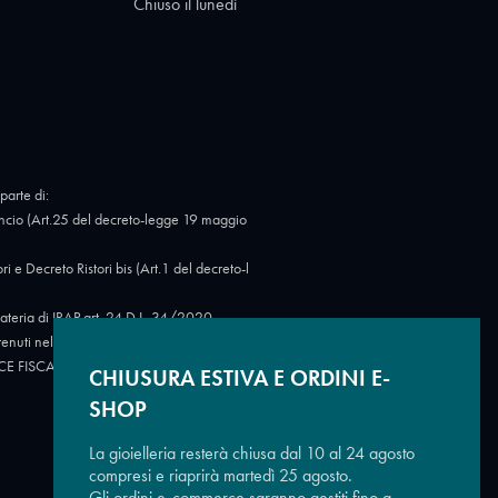
Chiuso il lunedì
parte di:
cio (Art.25 del decreto-legge 19 maggio
Decreto Ristori bis (Art.1 del decreto-l
eria di IRAP art. 24 D.L. 34/2020.
tenuti nel Registro nazionale degli aiuti di
 CODICE FISCALE: 07723780966.
https://ww
CHIUSURA ESTIVA E ORDINI E-
SHOP
La gioielleria resterà chiusa dal 10 al 24 agosto
compresi e riaprirà martedì 25 agosto.
Gli ordini e-commerce saranno gestiti fino a