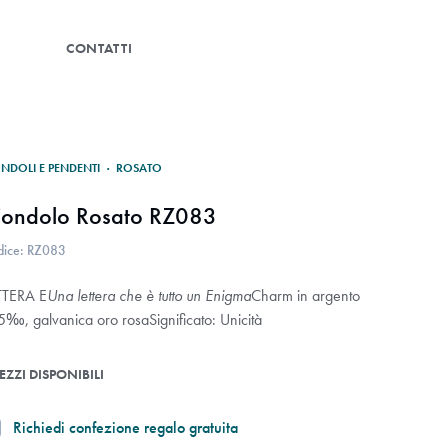
G
CONTATTI
ONDOLI E PENDENTI
·
ROSATO
iondolo Rosato RZ083
dice: RZ083
TTERA E
Una lettera che è tutto un Enigma
Charm in argento
5‰, galvanica oro rosa
Significato: Unicità
PEZZI DISPONIBILI
Richiedi confezione regalo gratuita