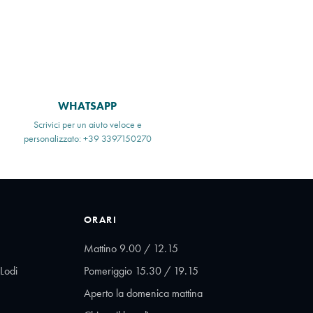
WHATSAPP
Scrivici per un aiuto veloce e
personalizzato: +39 3397150270
ORARI
Mattino 9.00 / 12.15
Lodi
Pomeriggio 15.30 / 19.15
Aperto la domenica mattina