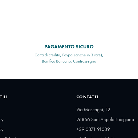
PAGAMENTO SICURO
Carta di credito, Paypal (anche in 3 rate),
Bonifico Bancario, Contrassegno
TILI
CONTATTI
Via Mascagni, 12
cy
26866 Sant'Angelo Lodigiano - 
cy
+39 0371 91039