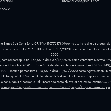
ondizioni
info@salicontigioielli.com
 cookie
ia Enrico Sali Conti S.n.c. CF/PIVA IT07723780966 ha usufruito di aiuti erogati da 
, somma percepita €2.931,00 in data 03/07/2020 come contributo Decreto Rilan
2020);
 somma percepita €5.862,00 in data 09/12/2020 come contributo Decreto Ristori e 
egge 28 ottobre 2020 n. 137 e Art.2 del decreto-legge 9 novembre 2020 n. 149);
91001, somma percepita €1.185,00 in data 31/07/2020 come Agevolazioni in mat
liche: gli aiuti di Stato e gli aiuti de minimis ricevuti dalla nostra impresa sono con
012” e consultabili al seguente link, inserendo come chiave di ricerca nel campo
w.rna.gov.it/RegistroNazionaleTrasparenza/faces/pages/TrasparenzaAiuto.jspx