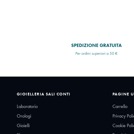
SPEDIZIONE GRATUITA
Per ordini superiori a 50 €
GIOIELLERIA SALI CONTI
PAGINE U
Laboratorio
Carrello
Orologi
Privacy Poli
Gioielli
Cookie Poli