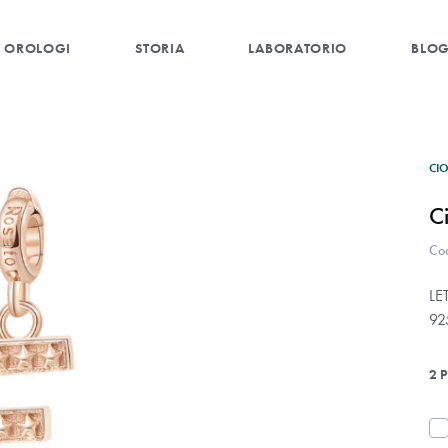
OROLOGI
STORIA
LABORATORIO
BLO
CI
C
Co
LE
92
2 