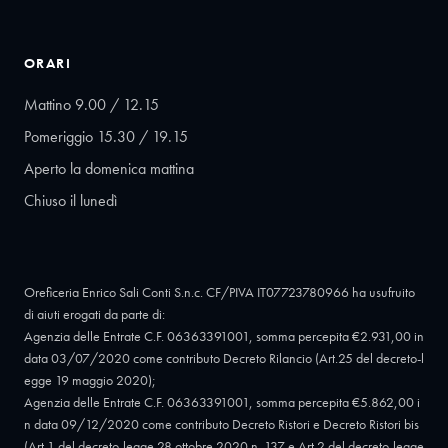
ORARI
Mattino 9.00 / 12.15
Pomeriggio 15.30 / 19.15
Aperto la domenica mattina
Chiuso il lunedì
Oreficeria Enrico Sali Conti S.n.c. CF/PIVA IT07723780966 ha usufruito
di aiuti erogati da parte di:
Agenzia delle Entrate C.F. 06363391001, somma percepita €2.931,00 in
data 03/07/2020 come contributo Decreto Rilancio (Art.25 del decreto-l
egge 19 maggio 2020);
Agenzia delle Entrate C.F. 06363391001, somma percepita €5.862,00 i
n data 09/12/2020 come contributo Decreto Ristori e Decreto Ristori bis
(Art.1 del decreto-legge 28 ottobre 2020 n. 137 e Art.2 del decreto-legge