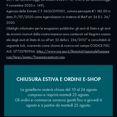
9 novembre 2020 n. 149);
Agenzia delle Entrate C.F. 06363391001, somma percepita €1.185,00 in
data 31/07/2020 come Agevolazioni in materia di IRAP art. 24 D.L. 34/
2020.
Obblighi informativi per le erogazioni pubbliche: gli aiuti di Stato e gli aiuti
de minimis ricevuti dalla nostra impresa sono contenuti nel Registro nazion
ale degli aiuti di Stato di cui all'art. 52 della L. 234/2012” e consultabili al
seguente link, inserendo come chiave di ricerca nel campo CODICE FISC
ALE: 07723780966.
https://www.rna.gov.it/RegistroNazionaleTraspare
nza/faces/pages/TrasparenzaAiuto.jspx
CHIUSURA ESTIVA E ORDINI E-SHOP
Copyright © 2026 - Oreficeria Enrico Sali Conti e C. snc - Partita IVA
IT07723780966
|
Griso Design
La gioielleria resterà chiusa dal 10 al 24 agosto
compresi e riaprirà martedì 25 agosto.
Gli ordini e-commerce saranno gestiti fino a giovedì 6
agosto e a partire da martedì 25 agosto.