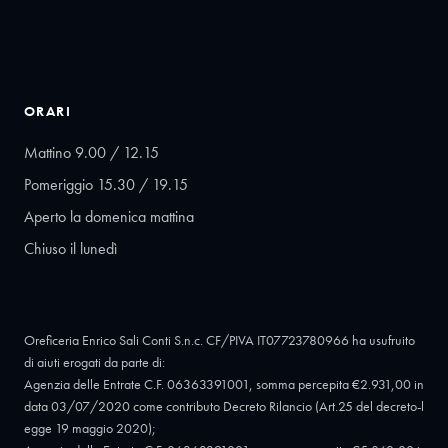
ORARI
Mattino 9.00 / 12.15
Pomeriggio 15.30 / 19.15
Aperto la domenica mattina
Chiuso il lunedì
Oreficeria Enrico Sali Conti S.n.c. CF/PIVA IT07723780966 ha usufruito
di aiuti erogati da parte di:
Agenzia delle Entrate C.F. 06363391001, somma percepita €2.931,00 in
data 03/07/2020 come contributo Decreto Rilancio (Art.25 del decreto-l
egge 19 maggio 2020);