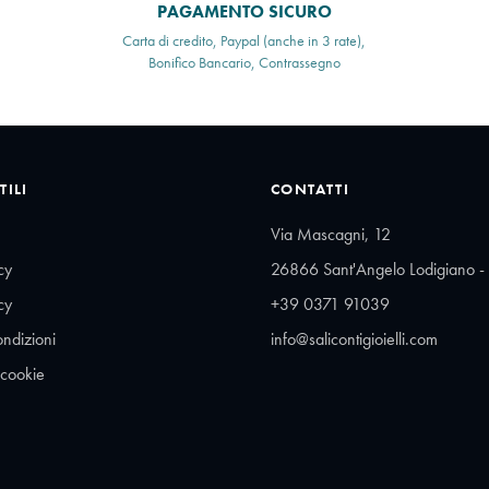
PAGAMENTO SICURO
Carta di credito, Paypal (anche in 3 rate),
Bonifico Bancario, Contrassegno
TILI
CONTATTI
Via Mascagni, 12
cy
26866 Sant'Angelo Lodigiano - 
cy
+39 0371 91039
ondizioni
info@salicontigioielli.com
 cookie