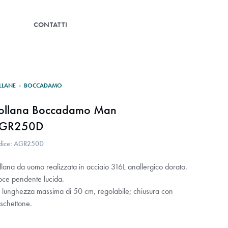
G
CONTATTI
LLANE
·
BOCCADAMO
ollana Boccadamo Man
GR250D
dice: AGR250D
llana da uomo realizzata in acciaio 316L anallergico dorato.
oce pendente lucida.
 lunghezza massima di
50 cm, regolabile; chiusura con
schettone.