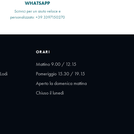
WHATSAPP
Scrivici per un aiuto veloce e
personalizzato: +39 3397150270
ORARI
Mattino 9.00 / 12.15
Lodi
Pomeriggio 15.30 / 19.15
Aperto la domenica mattina
Chiuso il lunedì