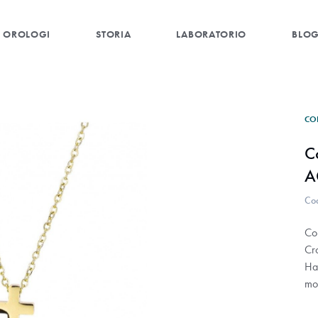
OROLOGI
STORIA
LABORATORIO
BLO
CO
C
A
Co
Co
Cr
Ha
mo