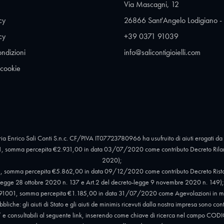
Via Mascagni, 12
cy
26866 Sant'Angelo Lodigiano - 
cy
+39 0371 91039
ondizioni
info@salicontigioielli.com
 cookie
ia Enrico Sali Conti S.n.c. CF/PIVA IT07723780966 ha usufruito di aiuti erogati da 
, somma percepita €2.931,00 in data 03/07/2020 come contributo Decreto Rilan
2020);
 somma percepita €5.862,00 in data 09/12/2020 come contributo Decreto Ristori e 
egge 28 ottobre 2020 n. 137 e Art.2 del decreto-legge 9 novembre 2020 n. 149);
91001, somma percepita €1.185,00 in data 31/07/2020 come Agevolazioni in mat
liche: gli aiuti di Stato e gli aiuti de minimis ricevuti dalla nostra impresa sono con
012” e consultabili al seguente link, inserendo come chiave di ricerca nel campo