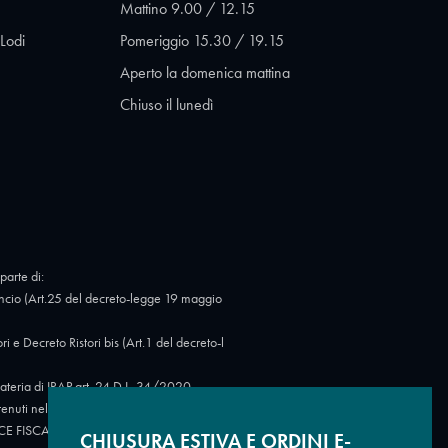
Mattino 9.00 / 12.15
Lodi
Pomeriggio 15.30 / 19.15
Aperto la domenica mattina
Chiuso il lunedì
parte di:
cio (Art.25 del decreto-legge 19 maggio
Decreto Ristori bis (Art.1 del decreto-l
eria di IRAP art. 24 D.L. 34/2020.
tenuti nel Registro nazionale degli aiuti di
 CODICE FISCALE: 07723780966.
https://ww
CHIUSURA ESTIVA E ORDINI E-