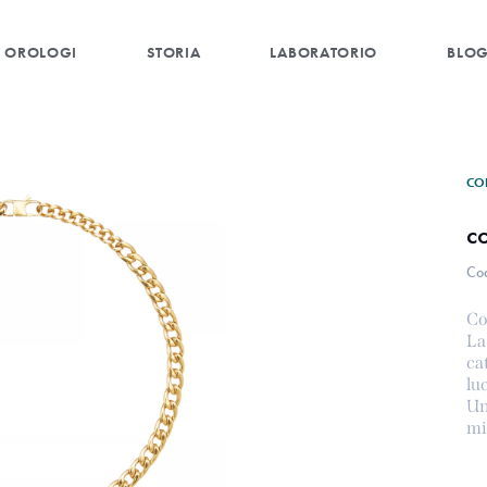
OROLOGI
STORIA
LABORATORIO
BLO
CO
c
Co
Co
La
ca
lu
Un
mi