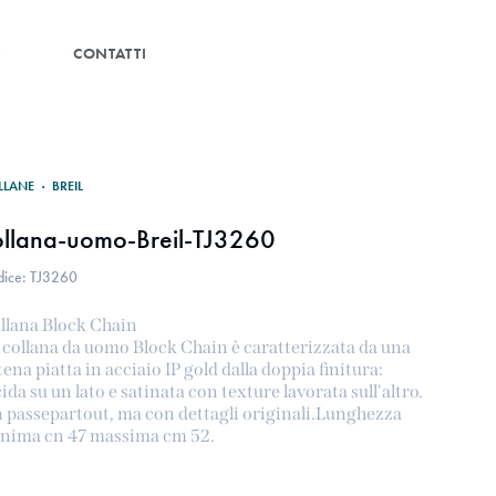
G
CONTATTI
LLANE
·
BREIL
ollana-uomo-Breil-TJ3260
dice: TJ3260
llana Block Chain
 collana da uomo Block Chain è caratterizzata da una
tena piatta in acciaio IP gold dalla doppia finitura:
cida su un lato e satinata con texture lavorata sull'altro.
 passepartout, ma con dettagli originali.Lunghezza
nima cn 47 massima cm 52.