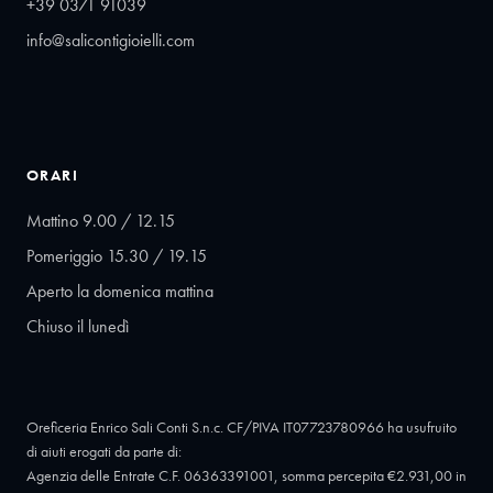
+39 0371 91039
info@salicontigioielli.com
ORARI
Mattino 9.00 / 12.15
Pomeriggio 15.30 / 19.15
Aperto la domenica mattina
Chiuso il lunedì
Oreficeria Enrico Sali Conti S.n.c. CF/PIVA IT07723780966 ha usufruito
di aiuti erogati da parte di:
Agenzia delle Entrate C.F. 06363391001, somma percepita €2.931,00 in