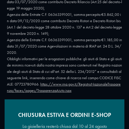
data 03/07/2020 come contributo Decreto Rilancio (Art.25 del decreto-l
egge 19 maggio 2020);
Agenzia delle Entrate C.F. 06363391001, somma percepita €5.862,00 i
n data 09/12/2020 come contributo Decreto Ristori e Decreto Ristori bis
(Art.1 del decreto-legge 28 ottobre 2020 n. 137 e Art.2 del decreto-legge
9 novembre 2020 n. 149);
Agenzia delle Entrate C.F. 06363391001, somma percepita €1.185,00 in
data 31/07/2020 come Agevolazioni in materia di IRAP art. 24 D.L. 34/
2020.
Obblighi informativi per le erogazioni pubbliche: gli aiuti di Stato e gli aiuti
de minimis ricevuti dalla nostra impresa sono contenuti nel Registro nazion
ale degli aiuti di Stato di cui all'art. 52 della L. 234/2012” e consultabili al
seguente link, inserendo come chiave di ricerca nel campo CODICE FISC
ALE: 07723780966.
https://www.rna.gov.it/RegistroNazionaleTraspare
nza/faces/pages/TrasparenzaAiuto.jspx
CHIUSURA ESTIVA E ORDINI E-SHOP
Copyright © 2026 - Oreficeria Enrico Sali Conti e C. snc - Partita IVA
IT07723780966
|
Griso Design
La gioielleria resterà chiusa dal 10 al 24 agosto