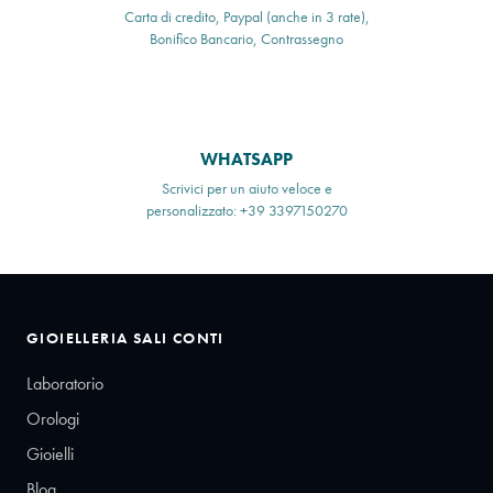
Carta di credito, Paypal (anche in 3 rate),
Bonifico Bancario, Contrassegno
WHATSAPP
Scrivici per un aiuto veloce e
personalizzato: +39 3397150270
GIOIELLERIA SALI CONTI
Laboratorio
Orologi
Gioielli
Blog