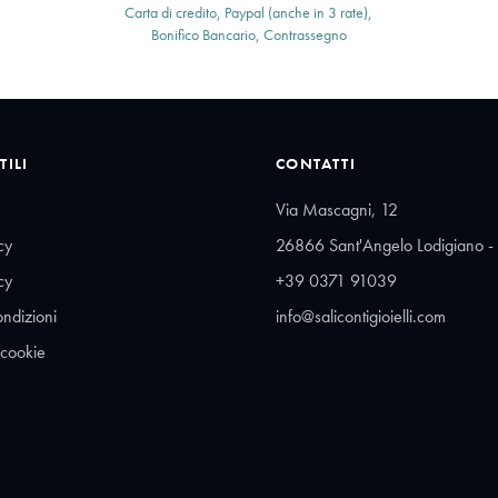
Carta di credito, Paypal (anche in 3 rate),
Bonifico Bancario, Contrassegno
TILI
CONTATTI
Via Mascagni, 12
cy
26866 Sant'Angelo Lodigiano - 
cy
+39 0371 91039
ondizioni
info@salicontigioielli.com
 cookie