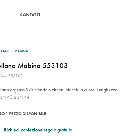
G
CONTATTI
LLANE
·
MABINA
ollana Mabina 553103
dice: 553103
llana argento 925 ciondolo zirconi bianchi a cuore. Lunghezza
 cm 40 a cm 44.
LO 1 PEZZO DISPONIBILE
Richiedi confezione regalo gratuita