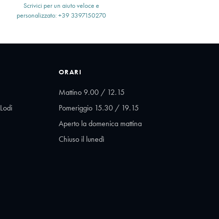
Scrivici per un aiuto veloce e
personalizzato: +39 3397150270
ORARI
Mattino 9.00 / 12.15
Lodi
Pomeriggio 15.30 / 19.15
Aperto la domenica mattina
Chiuso il lunedì