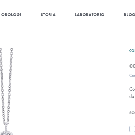
OROLOGI
STORIA
LABORATORIO
BLO
CO
c
Co
Co
da
SO