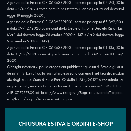
Agenzia delle Entrate C.F. 06363391001, somma percepita €2.931,00 in
data 03/07/2020 come contributo Decreto Rilancio (Art.25 del decreto-l
egge 19 maggio 2020);
Agenzia delle Entrate C.F. 06363391001, somma percepita €5.862,00 i
n data 09/12/2020 come contributo Decreto Ristori e Decreto Ristori bis
(Art.1 del decreto-legge 28 ottobre 2020 n. 137 e Art.2 del decreto-legge
9 novembre 2020 n. 149);
Agenzia delle Entrate C.F. 06363391001, somma percepita €1.185,00 in
data 31/07/2020 come Agevolazioni in materia di IRAP art. 24 D.L. 34/
2020.
Obblighi informativi per le erogazioni pubbliche: gli aiuti di Stato e gli aiuti
de minimis ricevuti dalla nostra impresa sono contenuti nel Registro nazion
ale degli aiuti di Stato di cui all'art. 52 della L. 234/2012” e consultabili al
seguente link, inserendo come chiave di ricerca nel campo CODICE FISC
ALE: 07723780966.
https://www.rna.gov.it/RegistroNazionaleTraspare
nza/faces/pages/TrasparenzaAiuto.jspx
CHIUSURA ESTIVA E ORDINI E-SHOP
Copyright © 2026 - Oreficeria Enrico Sali Conti e C. snc - Partita IVA
IT07723780966
|
Griso Design