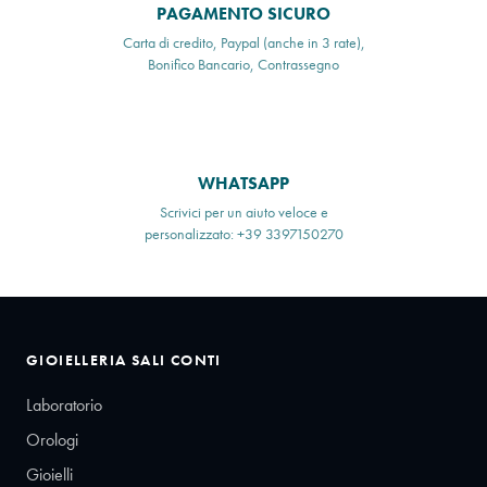
PAGAMENTO SICURO
Carta di credito, Paypal (anche in 3 rate),
Bonifico Bancario, Contrassegno
WHATSAPP
Scrivici per un aiuto veloce e
personalizzato: +39 3397150270
GIOIELLERIA SALI CONTI
Laboratorio
Orologi
Gioielli