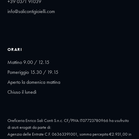
+39 0371 91039
info@salicontigioielli.com
ORARI
Mattino 9.00 / 12.15
Pomeriggio 15.30 / 19.15
Aperto la domenica mattina
Chiuso il lunedì
Oreficeria Enrico Sali Conti S.n.c. CF/PIVA IT07723780966 ha usufruito
di aiuti erogati da parte di:
Agenzia delle Entrate C.F. 06363391001, somma percepita €2.931,00 in