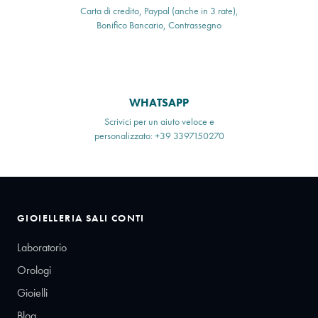
Carta di credito, Paypal (anche in 3 rate),
Bonifico Bancario, Contrassegno
WHATSAPP
Scrivici per un aiuto veloce e
personalizzato: +39 3397150270
GIOIELLERIA SALI CONTI
Laboratorio
Orologi
Gioielli
Blog