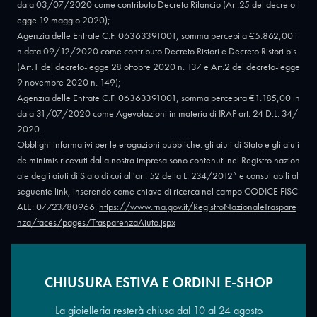
data 03/07/2020 come contributo Decreto Rilancio (Art.25 del decreto-l
egge 19 maggio 2020);
Agenzia delle Entrate C.F. 06363391001, somma percepita €5.862,00 i
n data 09/12/2020 come contributo Decreto Ristori e Decreto Ristori bis
(Art.1 del decreto-legge 28 ottobre 2020 n. 137 e Art.2 del decreto-legge
9 novembre 2020 n. 149);
Agenzia delle Entrate C.F. 06363391001, somma percepita €1.185,00 in
data 31/07/2020 come Agevolazioni in materia di IRAP art. 24 D.L. 34/
2020.
Obblighi informativi per le erogazioni pubbliche: gli aiuti di Stato e gli aiuti
de minimis ricevuti dalla nostra impresa sono contenuti nel Registro nazion
ale degli aiuti di Stato di cui all'art. 52 della L. 234/2012” e consultabili al
seguente link, inserendo come chiave di ricerca nel campo CODICE FISC
ALE: 07723780966.
https://www.rna.gov.it/RegistroNazionaleTraspare
nza/faces/pages/TrasparenzaAiuto.jspx
CHIUSURA ESTIVA E ORDINI E-SHOP
Copyright © 2026 - Oreficeria Enrico Sali Conti e C. snc - Partita IVA
IT07723780966
|
Griso Design
La gioielleria resterà chiusa dal 10 al 24 agosto