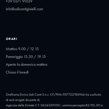
+39 0371 91039
info@salicontigioielli.com
ORARI
Mattino 9.00 / 12.15
Pomeriggio 15.30 / 19.15
Aperto la domenica mattina
Chiuso il lunedì
Oreficeria Enrico Sali Conti S.n.c. CF/PIVA IT07723780966 ha usufruito
di aiuti erogati da parte di:
Agenzia delle Entrate C.F. 06363391001, somma percepita €2.931,00 in