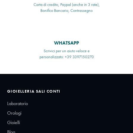
Carta di credito, Paypal (anche in 3 rate),
Bonifico Bancario, Contrassegno
WHATSAPP
Scrivici per un aiuto veloce e
personalizzato: +39 3397150270
GIOIELLERIA SALI CONTI
Laboratorio
Orologi
Gioielli
Blog