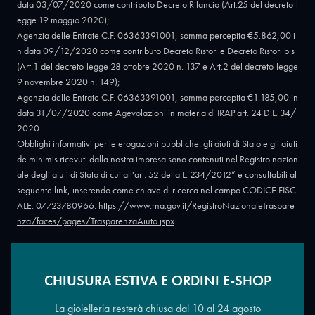
data 03/07/2020 come contributo Decreto Rilancio (Art.25 del decreto-l
egge 19 maggio 2020);
Agenzia delle Entrate C.F. 06363391001, somma percepita €5.862,00 i
n data 09/12/2020 come contributo Decreto Ristori e Decreto Ristori bis
(Art.1 del decreto-legge 28 ottobre 2020 n. 137 e Art.2 del decreto-legge
9 novembre 2020 n. 149);
Agenzia delle Entrate C.F. 06363391001, somma percepita €1.185,00 in
data 31/07/2020 come Agevolazioni in materia di IRAP art. 24 D.L. 34/
2020.
Obblighi informativi per le erogazioni pubbliche: gli aiuti di Stato e gli aiuti
de minimis ricevuti dalla nostra impresa sono contenuti nel Registro nazion
ale degli aiuti di Stato di cui all'art. 52 della L. 234/2012” e consultabili al
seguente link, inserendo come chiave di ricerca nel campo CODICE FISC
ALE: 07723780966.
https://www.rna.gov.it/RegistroNazionaleTraspare
nza/faces/pages/TrasparenzaAiuto.jspx
CHIUSURA ESTIVA E ORDINI E-SHOP
Copyright © 2026 - Oreficeria Enrico Sali Conti e C. snc - Partita IVA
IT07723780966
|
Griso Design
La gioielleria resterà chiusa dal 10 al 24 agosto