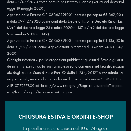
data 03/07/2020 come contributo Decreto Rilancio (Art.25 del decreto-l
egge 19 maggio 2020);
Agenzia delle Entrate C.F. 06363391001, somma percepita €5.862,00 i
n data 09/12/2020 come contributo Decreto Ristori e Decreto Ristori bis
(Art.1 del decreto-legge 28 ottobre 2020 n. 137 e Art.2 del decreto-legge
9 novembre 2020 n. 149);
Agenzia delle Entrate C.F. 06363391001, somma percepita €1.185,00 in
data 31/07/2020 come Agevolazioni in materia di IRAP art. 24 D.L. 34/
2020.
Obblighi informativi per le erogazioni pubbliche: gli aiuti di Stato e gli aiuti
de minimis ricevuti dalla nostra impresa sono contenuti nel Registro nazion
ale degli aiuti di Stato di cui all'art. 52 della L. 234/2012” e consultabili al
seguente link, inserendo come chiave di ricerca nel campo CODICE FISC
ALE: 07723780966.
https://www.rna.gov.it/RegistroNazionaleTraspare
nza/faces/pages/TrasparenzaAiuto.jspx
CHIUSURA ESTIVA E ORDINI E-SHOP
Copyright © 2026 - Oreficeria Enrico Sali Conti e C. snc - Partita IVA
IT07723780966
|
Griso Design
La gioielleria resterà chiusa dal 10 al 24 agosto