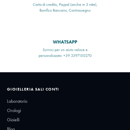
Carta di credito, Paypal (anche in 3 rate),
Bonifico Bancario, Contrassegno
WHATSAPP
Scrivici per un aiuto veloce e
personalizzato: +39 3397150270
GIOIELLERIA SALI CONTI
Laboratorio
Orologi
Gioielli
Blog