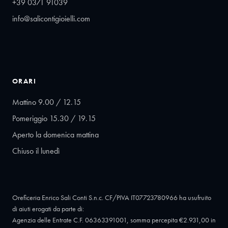
+39 0371 91039
info@salicontigioielli.com
ORARI
Mattino 9.00 / 12.15
Pomeriggio 15.30 / 19.15
Aperto la domenica mattina
Chiuso il lunedì
Oreficeria Enrico Sali Conti S.n.c. CF/PIVA IT07723780966 ha usufruito
di aiuti erogati da parte di:
Agenzia delle Entrate C.F. 06363391001, somma percepita €2.931,00 in