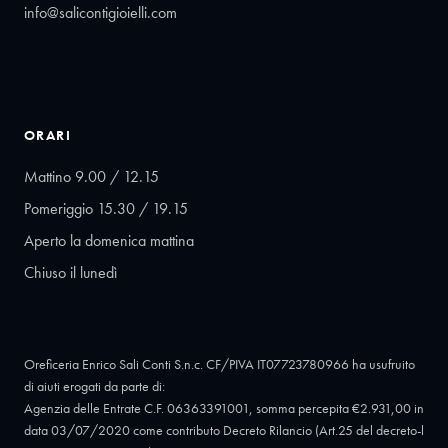
info@salicontigioielli.com
ORARI
Mattino 9.00 / 12.15
Pomeriggio 15.30 / 19.15
Aperto la domenica mattina
Chiuso il lunedì
Oreficeria Enrico Sali Conti S.n.c. CF/PIVA IT07723780966 ha usufruito
di aiuti erogati da parte di:
Agenzia delle Entrate C.F. 06363391001, somma percepita €2.931,00 in
data 03/07/2020 come contributo Decreto Rilancio (Art.25 del decreto-l