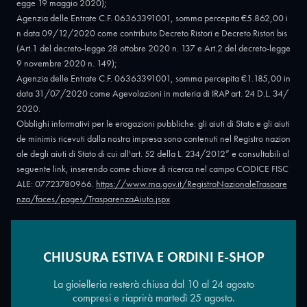
egge 19 maggio 2020);
Agenzia delle Entrate C.F. 06363391001, somma percepita €5.862,00 i
n data 09/12/2020 come contributo Decreto Ristori e Decreto Ristori bis
(Art.1 del decreto-legge 28 ottobre 2020 n. 137 e Art.2 del decreto-legge
9 novembre 2020 n. 149);
Agenzia delle Entrate C.F. 06363391001, somma percepita €1.185,00 in
data 31/07/2020 come Agevolazioni in materia di IRAP art. 24 D.L. 34/
2020.
Obblighi informativi per le erogazioni pubbliche: gli aiuti di Stato e gli aiuti
de minimis ricevuti dalla nostra impresa sono contenuti nel Registro nazion
ale degli aiuti di Stato di cui all'art. 52 della L. 234/2012” e consultabili al
seguente link, inserendo come chiave di ricerca nel campo CODICE FISC
ALE: 07723780966.
https://www.rna.gov.it/RegistroNazionaleTraspare
nza/faces/pages/TrasparenzaAiuto.jspx
CHIUSURA ESTIVA E ORDINI E-SHOP
Copyright © 2026 - Oreficeria Enrico Sali Conti e C. snc - Partita IVA
IT07723780966
|
Griso Design
La gioielleria resterà chiusa dal 10 al 24 agosto
compresi e riaprirà martedì 25 agosto.