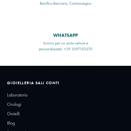
Bonifico Bancario, Contrassegno
WHATSAPP
Scrivici per un aiuto veloce e
personalizzato: +39 3397150270
GIOIELLERIA SALI CONTI
Laboratorio
Orologi
Gioielli
Blog