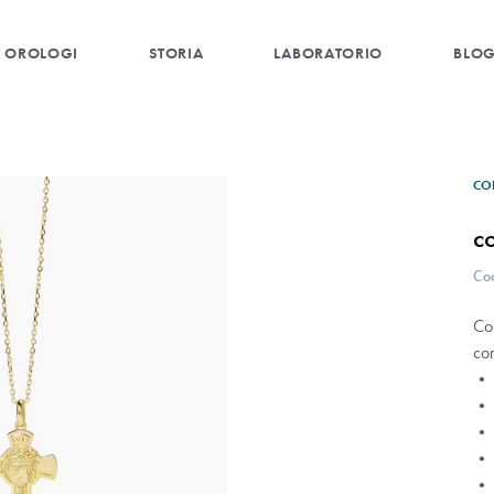
OROLOGI
STORIA
LABORATORIO
BLO
CO
c
Co
Co
con
• 
• 
• 
• 
• F