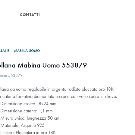
G
CONTATTI
LLANE
·
MABINA UOMO
ollana Mabina Uomo 553879
dice: 553879
llana da uomo regolabile in argento rodiato placcato oro 18K
 catena forzatina diamantata e croce con volto sacro in rilievo.
Dimensione croce: 18x24 mm
Dimensione catena: 1,1 mm
Misura unica, lunghezza 50 cm
Materiale: Argento 925
initura: Placcatura in oro 18K