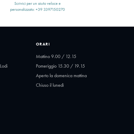
Scrivici per un aiuto veloce e
personalizzato: +39 3397150270
ORARI
Mattino 9.00 / 12.15
Lodi
Pomeriggio 15.30 / 19.15
Aperto la domenica mattina
Chiuso il lunedì