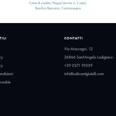
Carta di credito, Paypal (anche in 3 rate),
Bonifico Bancario, Contrassegno
TILI
CONTATTI
Via Mascagni, 12
cy
26866 Sant'Angelo Lodigiano - 
cy
+39 0371 91039
ondizioni
info@salicontigioielli.com
 cookie