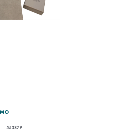
OMO
553879