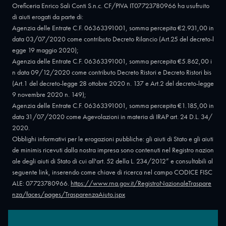
Oreficeria Enrico Sali Conti S.n.c. CF/PIVA IT07723780966 ha usufruito
di aiuti erogati da parte di:
Agenzia delle Entrate C.F. 06363391001, somma percepita €2.931,00 in
data 03/07/2020 come contributo Decreto Rilancio (Art.25 del decreto-l
egge 19 maggio 2020);
Agenzia delle Entrate C.F. 06363391001, somma percepita €5.862,00 i
n data 09/12/2020 come contributo Decreto Ristori e Decreto Ristori bis
(Art.1 del decreto-legge 28 ottobre 2020 n. 137 e Art.2 del decreto-legge
9 novembre 2020 n. 149);
Agenzia delle Entrate C.F. 06363391001, somma percepita €1.185,00 in
data 31/07/2020 come Agevolazioni in materia di IRAP art. 24 D.L. 34/
2020.
Obblighi informativi per le erogazioni pubbliche: gli aiuti di Stato e gli aiuti
de minimis ricevuti dalla nostra impresa sono contenuti nel Registro nazion
ale degli aiuti di Stato di cui all'art. 52 della L. 234/2012” e consultabili al
seguente link, inserendo come chiave di ricerca nel campo CODICE FISC
ALE: 07723780966.
https://www.rna.gov.it/RegistroNazionaleTraspare
nza/faces/pages/TrasparenzaAiuto.jspx